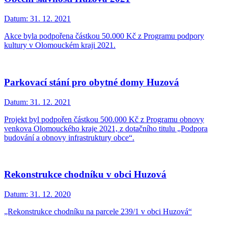
Datum:
31. 12. 2021
Akce byla podpořena částkou 50.000 Kč z Programu podpory
kultury v Olomouckém kraji 2021.
Parkovací stání pro obytné domy Huzová
Datum:
31. 12. 2021
Projekt byl podpořen částkou 500.000 Kč z Programu obnovy
venkova Olomouckého kraje 2021, z dotačního titulu „Podpora
budování a obnovy infrastruktury obce“.
Rekonstrukce chodníku v obci Huzová
Datum:
31. 12. 2020
„Rekonstrukce chodníku na parcele 239/1 v obci Huzová“