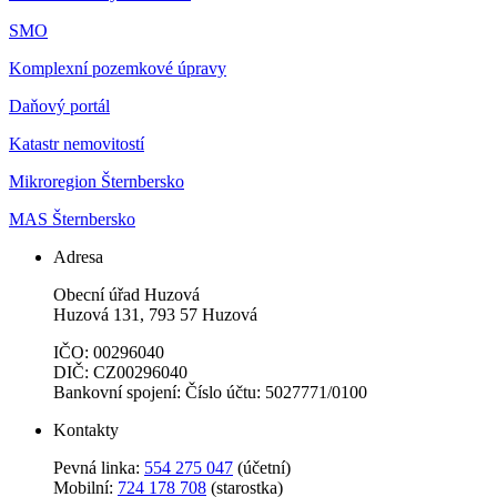
SMO
Komplexní pozemkové úpravy
Daňový portál
Katastr nemovitostí
Mikroregion Šternbersko
MAS Šternbersko
Adresa
Obecní úřad Huzová
Huzová 131, 793 57 Huzová
IČO: 00296040
DIČ: CZ00296040
Bankovní spojení: Číslo účtu: 5027771/0100
Kontakty
Pevná linka:
554 275 047
(účetní)
Mobilní:
724 178 708
(starostka)