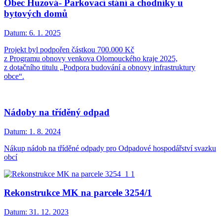
Obec Huzová- Parkovací stání a chodníky u
bytových domů
Datum:
6. 1. 2025
Projekt byl podpořen částkou 700.000 Kč
z Programu obnovy venkova Olomouckého kraje 2025,
z dotačního titulu „Podpora budování a obnovy infrastruktury
obce“.
Nádoby na tříděný odpad
Datum:
1. 8. 2024
Nákup nádob na tříděné odpady pro Odpadové hospodářství svazku
obcí
Rekonstrukce MK na parcele 3254/1
Datum:
31. 12. 2023