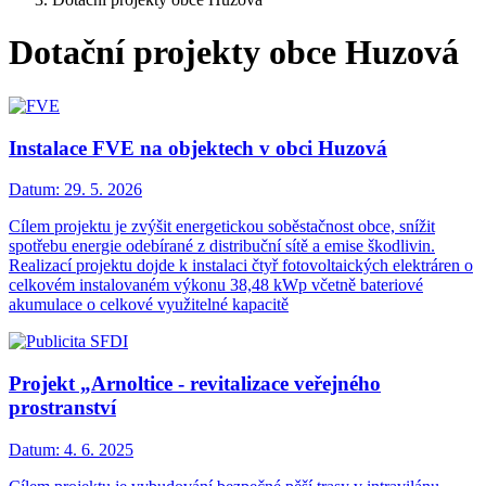
Dotační projekty obce Huzová
Instalace FVE na objektech v obci Huzová
Datum:
29. 5. 2026
Cílem projektu je zvýšit energetickou soběstačnost obce, snížit
spotřebu energie odebírané z distribuční sítě a emise škodlivin.
Realizací projektu dojde k instalaci čtyř fotovoltaických elektráren o
celkovém instalovaném výkonu 38,48 kWp včetně bateriové
akumulace o celkové využitelné kapacitě
Projekt „Arnoltice - revitalizace veřejného
prostranství
Datum:
4. 6. 2025