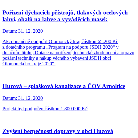
Pořízení dýchacích přístrojů, tlakových ocelových
lahví, obalů na lahve a vyváděcích masek
Datum:
31. 12. 2020
Akci finančně podpořil Olomoucký kraj částkou 65.200 Kč
z dotačního programu „Program na podporu JSDH 2020“ v
dotačním titulu „Dotace na pořízení, technické zhodnocení a opravu
požární techniky a nákup věcného vybavení JSDH obcí
Olomouckého kraje 2020“.
Huzová – splašková kanalizace a ČOV Arnoltice
Datum:
31. 12. 2020
Projekt byl podpořen částkou 1 800 000 Kč
Zvýšení bezpečnosti dopravy v obci Huzová