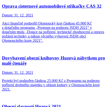
Oprava cisternové automobilové stříkačky CAS 32
Datum:
31. 12. 2021
Akci finančně podpořil Olomoucký kraj částkou 45.900 Kč
z dotačního programu „Program na podporu JSDH 2021“ v
dotačním titulu „Dotace na pořízení, technické zhodnocení a opravu
požární techniky a nákup věcného vybavení JSDH obcí
Olomouckého kraje 2021“.
Dovybavení obecní knihovny Huzová nábytkem pro
malé čtenáře
Datum:
31. 12. 2021
Projekt byl podpořen částkou 25.000 Kč z Programu na podporu
pořízení drobného majetku v oblasti kultury v Olomouckém kraji
2021.
Obecní slavnosti Huzová 2021