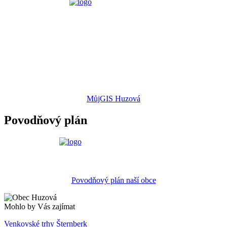
MůjGIS Huzová
Povodňový plán
Povodňový plán naší obce
Mohlo by Vás zajímat
Venkovské trhy Šternberk