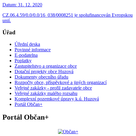
Datum:
31. 12. 2020
CZ.06.4.59/0.0/0.0/16_038/0008251 je spolufinancován Evropskou
unií.
Úřad
Úřední deska
Povinné informace
E-podatelna
Poplatky
Zastupitelstvo a organizace obce
Dotační projekty obce Huzová
Dokumenty obecního úřadu
Rozpočty obce, příspěvkové a jiných organizací
Veřejné zakázky - profil zadavatele obce
Veřejné zakázky malého rozsahu
Komplexní pozemkové úpravy k.ú. Huzová
Portál Občan+
Portál Občan+