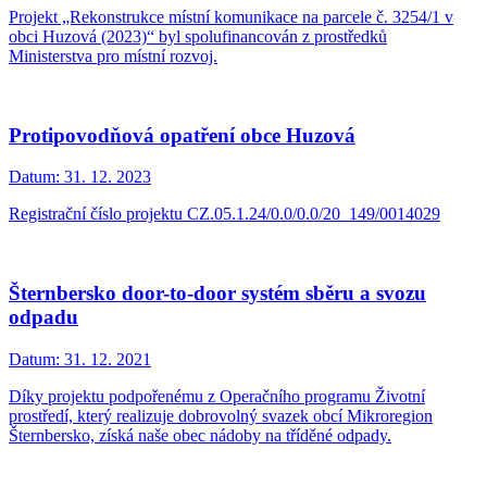
Projekt „Rekonstrukce místní komunikace na parcele č. 3254/1 v
obci Huzová (2023)“ byl spolufinancován z prostředků
Ministerstva pro místní rozvoj.
Protipovodňová opatření obce Huzová
Datum:
31. 12. 2023
Registrační číslo projektu CZ.05.1.24/0.0/0.0/20_149/0014029
Šternbersko door-to-door systém sběru a svozu
odpadu
Datum:
31. 12. 2021
Díky projektu podpořenému z Operačního programu Životní
prostředí, který realizuje dobrovolný svazek obcí Mikroregion
Šternbersko, získá naše obec nádoby na tříděné odpady.