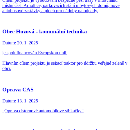
Cílem projektu je vybudování bezpečné pěší trasy v intravilánu
místní části Arnoltice, parkovacích stání u bytových domů, nové
autobusové zastávky a ploch pro nádoby na odpady.
Obec Huzová - komunální technika
Datum:
20. 1. 2025
je spolufinancován Evropskou unií.
Hlavním cílem projektu je sekací traktor pro údržbu veřejné zeleně v
obci.
Oprava CAS
Datum:
13. 1. 2025
„Oprava cisternové automobilové stříkačky“