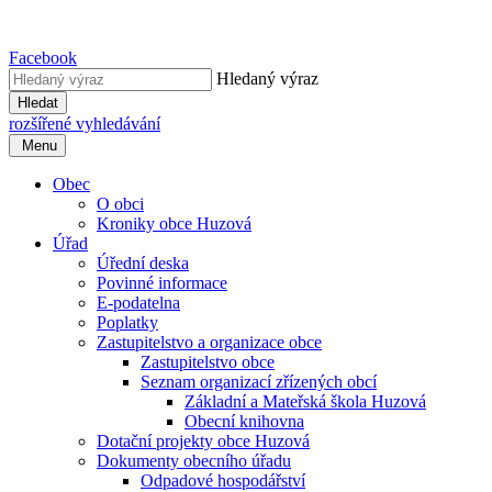
Facebook
Hledaný výraz
Hledat
rozšířené vyhledávání
Menu
Obec
O obci
Kroniky obce Huzová
Úřad
Úřední deska
Povinné informace
E-podatelna
Poplatky
Zastupitelstvo a organizace obce
Zastupitelstvo obce
Seznam organizací zřízených obcí
Základní a Mateřská škola Huzová
Obecní knihovna
Dotační projekty obce Huzová
Dokumenty obecního úřadu
Odpadové hospodářství