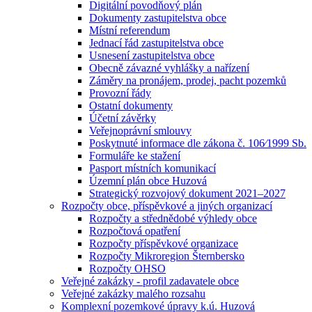
Digitální povodňový plán
Dokumenty zastupitelstva obce
Místní referendum
Jednací řád zastupitelstva obce
Usnesení zastupitelstva obce
Obecně závazné vyhlášky a nařízení
Záměry na pronájem, prodej, pacht pozemků
Provozní řády
Ostatní dokumenty
Účetní závěrky
Veřejnoprávní smlouvy
Poskytnuté informace dle zákona č. 106⁄1999 Sb.
Formuláře ke stažení
Pasport místních komunikací
Územní plán obce Huzová
Strategický rozvojový dokument 2021–2027
Rozpočty obce, příspěvkové a jiných organizací
Rozpočty a střednědobé výhledy obce
Rozpočtová opatření
Rozpočty příspěvkové organizace
Rozpočty Mikroregion Šternbersko
Rozpočty OHSO
Veřejné zakázky - profil zadavatele obce
Veřejné zakázky malého rozsahu
Komplexní pozemkové úpravy k.ú. Huzová