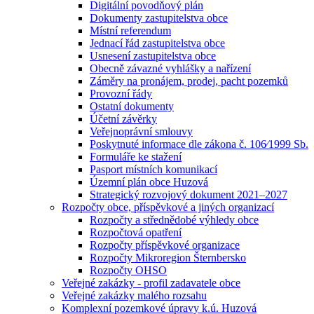
Digitální povodňový plán
Dokumenty zastupitelstva obce
Místní referendum
Jednací řád zastupitelstva obce
Usnesení zastupitelstva obce
Obecně závazné vyhlášky a nařízení
Záměry na pronájem, prodej, pacht pozemků
Provozní řády
Ostatní dokumenty
Účetní závěrky
Veřejnoprávní smlouvy
Poskytnuté informace dle zákona č. 106⁄1999 Sb.
Formuláře ke stažení
Pasport místních komunikací
Územní plán obce Huzová
Strategický rozvojový dokument 2021–2027
Rozpočty obce, příspěvkové a jiných organizací
Rozpočty a střednědobé výhledy obce
Rozpočtová opatření
Rozpočty příspěvkové organizace
Rozpočty Mikroregion Šternbersko
Rozpočty OHSO
Veřejné zakázky - profil zadavatele obce
Veřejné zakázky malého rozsahu
Komplexní pozemkové úpravy k.ú. Huzová