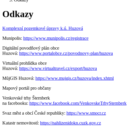
Odkazy
Komplexní pozemkové úpravy k.ú. Huzová
Munipolis:
https://www.munipolis.cz/registrace
Digitální povodňový plán obce
Huzová:
https://www.portalobce.cz/povodnovy-plan/huzova
Virtuální prohlídka obce
Huzová:
https://www.virtualtravel.cz/export/huzova
MůjGIS Huzová:
https://www.mujgis.cz/huzova/index.xhtml
Mapový portál pro občany
Venkovské trhy Šternberk
na facebooku:
https://www.facebook.com/VenkovskeTrhySternberk
Svaz měst a obcí České republiky:
https://www.smocr.cz
Katastr nemovitostí:
https://nahlizenidokn.cuzk.gov.cz