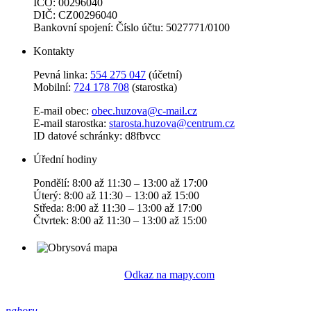
IČO: 00296040
DIČ: CZ00296040
Bankovní spojení: Číslo účtu: 5027771/0100
Kontakty
Pevná linka:
554 275 047
(účetní)
Mobilní:
724 178 708
(starostka)
E-mail obec:
obec.huzova@c-mail.cz
E-mail starostka:
starosta.huzova@centrum.cz
ID datové schránky: d8fbvcc
Úřední hodiny
Pondělí: 8:00 až 11:30 – 13:00 až 17:00
Úterý: 8:00 až 11:30 – 13:00 až 15:00
Středa: 8:00 až 11:30 – 13:00 až 17:00
Čtvrtek: 8:00 až 11:30 – 13:00 až 15:00
Odkaz na mapy.com
nahoru