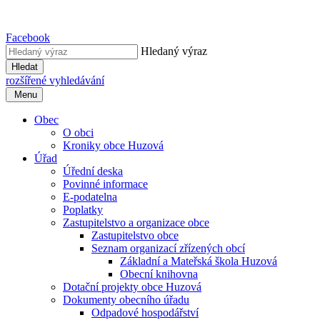
Facebook
Hledaný výraz
Hledat
rozšířené vyhledávání
Menu
Obec
O obci
Kroniky obce Huzová
Úřad
Úřední deska
Povinné informace
E-podatelna
Poplatky
Zastupitelstvo a organizace obce
Zastupitelstvo obce
Seznam organizací zřízených obcí
Základní a Mateřská škola Huzová
Obecní knihovna
Dotační projekty obce Huzová
Dokumenty obecního úřadu
Odpadové hospodářství