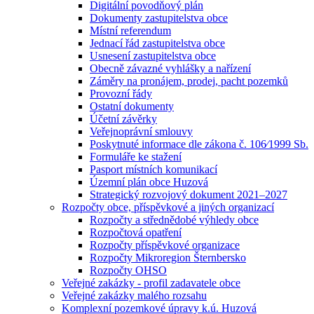
Digitální povodňový plán
Dokumenty zastupitelstva obce
Místní referendum
Jednací řád zastupitelstva obce
Usnesení zastupitelstva obce
Obecně závazné vyhlášky a nařízení
Záměry na pronájem, prodej, pacht pozemků
Provozní řády
Ostatní dokumenty
Účetní závěrky
Veřejnoprávní smlouvy
Poskytnuté informace dle zákona č. 106⁄1999 Sb.
Formuláře ke stažení
Pasport místních komunikací
Územní plán obce Huzová
Strategický rozvojový dokument 2021–2027
Rozpočty obce, příspěvkové a jiných organizací
Rozpočty a střednědobé výhledy obce
Rozpočtová opatření
Rozpočty příspěvkové organizace
Rozpočty Mikroregion Šternbersko
Rozpočty OHSO
Veřejné zakázky - profil zadavatele obce
Veřejné zakázky malého rozsahu
Komplexní pozemkové úpravy k.ú. Huzová