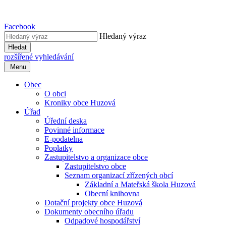
Facebook
Hledaný výraz
Hledat
rozšířené vyhledávání
Menu
Obec
O obci
Kroniky obce Huzová
Úřad
Úřední deska
Povinné informace
E-podatelna
Poplatky
Zastupitelstvo a organizace obce
Zastupitelstvo obce
Seznam organizací zřízených obcí
Základní a Mateřská škola Huzová
Obecní knihovna
Dotační projekty obce Huzová
Dokumenty obecního úřadu
Odpadové hospodářství