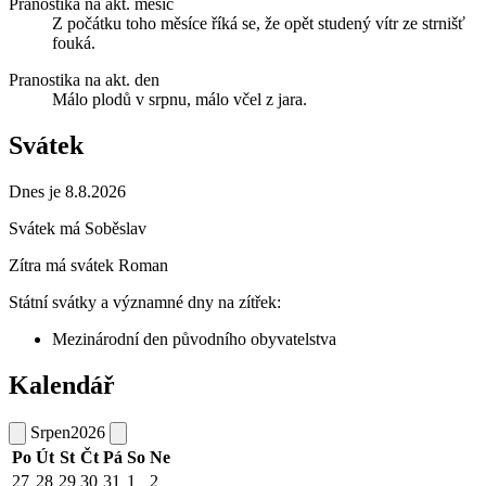
Pranostika na akt. měsíc
Z počátku toho měsíce říká se, že opět studený vítr ze strnišť
fouká.
Pranostika na akt. den
Málo plodů v srpnu, málo včel z jara.
Svátek
Dnes je 8.8.2026
Svátek má
Soběslav
Zítra má svátek
Roman
Státní svátky a významné dny na zítřek:
Mezinárodní den původního obyvatelstva
Kalendář
Srpen
2026
Po
Út
St
Čt
Pá
So
Ne
27
28
29
30
31
1
2