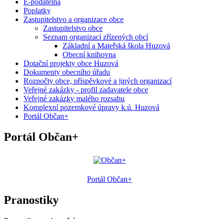
E-podatelna
Poplatky
Zastupitelstvo a organizace obce
Zastupitelstvo obce
Seznam organizací zřízených obcí
Základní a Mateřská škola Huzová
Obecní knihovna
Dotační projekty obce Huzová
Dokumenty obecního úřadu
Rozpočty obce, příspěvkové a jiných organizací
Veřejné zakázky - profil zadavatele obce
Veřejné zakázky malého rozsahu
Komplexní pozemkové úpravy k.ú. Huzová
Portál Občan+
Portál Občan+
Portál Občan+
Pranostiky