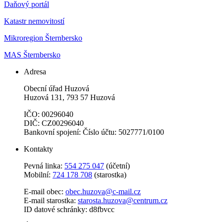
Daňový portál
Katastr nemovitostí
Mikroregion Šternbersko
MAS Šternbersko
Adresa
Obecní úřad Huzová
Huzová 131, 793 57 Huzová
IČO: 00296040
DIČ: CZ00296040
Bankovní spojení: Číslo účtu: 5027771/0100
Kontakty
Pevná linka:
554 275 047
(účetní)
Mobilní:
724 178 708
(starostka)
E-mail obec:
obec.huzova@c-mail.cz
E-mail starostka:
starosta.huzova@centrum.cz
ID datové schránky: d8fbvcc