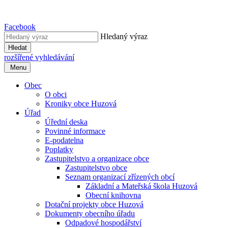
Facebook
Hledaný výraz
Hledat
rozšířené vyhledávání
Menu
Obec
O obci
Kroniky obce Huzová
Úřad
Úřední deska
Povinné informace
E-podatelna
Poplatky
Zastupitelstvo a organizace obce
Zastupitelstvo obce
Seznam organizací zřízených obcí
Základní a Mateřská škola Huzová
Obecní knihovna
Dotační projekty obce Huzová
Dokumenty obecního úřadu
Odpadové hospodářství