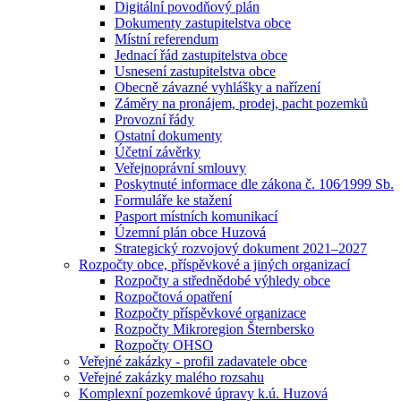
Digitální povodňový plán
Dokumenty zastupitelstva obce
Místní referendum
Jednací řád zastupitelstva obce
Usnesení zastupitelstva obce
Obecně závazné vyhlášky a nařízení
Záměry na pronájem, prodej, pacht pozemků
Provozní řády
Ostatní dokumenty
Účetní závěrky
Veřejnoprávní smlouvy
Poskytnuté informace dle zákona č. 106⁄1999 Sb.
Formuláře ke stažení
Pasport místních komunikací
Územní plán obce Huzová
Strategický rozvojový dokument 2021–2027
Rozpočty obce, příspěvkové a jiných organizací
Rozpočty a střednědobé výhledy obce
Rozpočtová opatření
Rozpočty příspěvkové organizace
Rozpočty Mikroregion Šternbersko
Rozpočty OHSO
Veřejné zakázky - profil zadavatele obce
Veřejné zakázky malého rozsahu
Komplexní pozemkové úpravy k.ú. Huzová