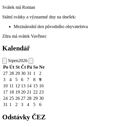
Svátek má
Roman
Státní svátky a významné dny na dnešek:
Mezinárodní den původního obyvatelstva
Zítra má svátek
Vavřinec
Kalendář
Srpen
2026
Po
Út
St
Čt
Pá
So
Ne
27
28
29
30
31
1
2
3
4
5
6
7
8
9
10
11
12
13
14
15
16
17
18
19
20
21
22
23
24
25
26
27
28
29
30
31
1
2
3
4
5
6
Odstávky ČEZ