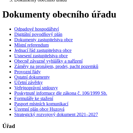
Dokumenty obecního úřadu
Odpadové hospodářství
Digitální povodňový plán
Dokumenty zastupitelstva obce
Místní referendum
Jednací řád zastupitelstva obce
Usnesení zastupitelstva obce
Obecně závazné vyhlášky a nařízení
Záměry na pronájem, prodej, pacht pozemků
Provozní řády
Ostatní dokumenty
Účetní závěrky
Veřejnoprávní smlouvy
Poskytnuté informace dle zákona č. 106/1999 Sb.
Formuláře ke stažení
Pasport místních komunikací
Územní plán obce Huzová
Strategický rozvojový dokument 2021–2027
Úřad