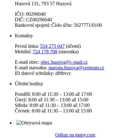
Huzová 131, 793 57 Huzová
IČO: 00296040
DIČ: CZ00296040
Bankovní spojení: Číslo účtu: 5027771/0100
Kontakty
Pevná linka:
554 275 047
(účetní)
Mobilní:
724 178 708
(starostka)
E-mail obec:
obec.huzova@c-mail.cz
E-mail starostka:
starosta.huzova@centrum.cz
ID datové schránky: d8fbvcc
Úřední hodiny
Pondělí: 8:00 až 11:30 – 13:00 až 17:00
Úterý: 8:00 až 11:30 – 13:00 až 15:00
Středa: 8:00 až 11:30 – 13:00 až 17:00
Čtvrtek: 8:00 až 11:30 – 13:00 až 15:00
Odkaz na mapy.com