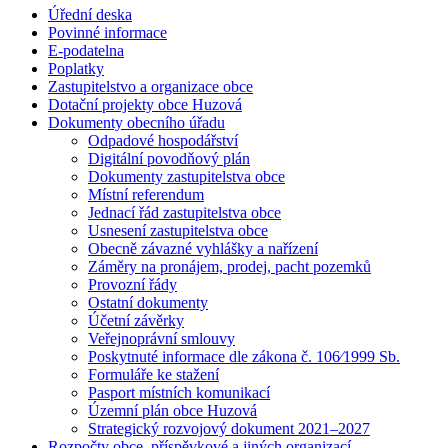
Úřední deska
Povinné informace
E-podatelna
Poplatky
Zastupitelstvo a organizace obce
Dotační projekty obce Huzová
Dokumenty obecního úřadu
Odpadové hospodářství
Digitální povodňový plán
Dokumenty zastupitelstva obce
Místní referendum
Jednací řád zastupitelstva obce
Usnesení zastupitelstva obce
Obecně závazné vyhlášky a nařízení
Záměry na pronájem, prodej, pacht pozemků
Provozní řády
Ostatní dokumenty
Účetní závěrky
Veřejnoprávní smlouvy
Poskytnuté informace dle zákona č. 106⁄1999 Sb.
Formuláře ke stažení
Pasport místních komunikací
Územní plán obce Huzová
Strategický rozvojový dokument 2021–2027
Rozpočty obce, příspěvkové a jiných organizací