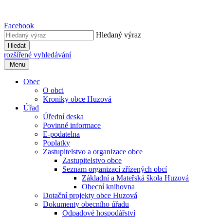
Facebook
Hledaný výraz
Hledat
rozšířené vyhledávání
Menu
Obec
O obci
Kroniky obce Huzová
Úřad
Úřední deska
Povinné informace
E-podatelna
Poplatky
Zastupitelstvo a organizace obce
Zastupitelstvo obce
Seznam organizací zřízených obcí
Základní a Mateřská škola Huzová
Obecní knihovna
Dotační projekty obce Huzová
Dokumenty obecního úřadu
Odpadové hospodářství