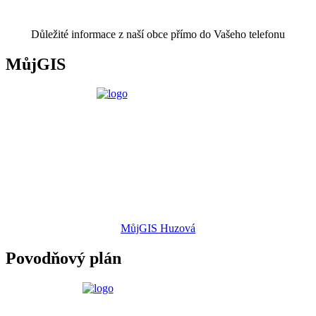
Důležité informace z naší obce přímo do Vašeho telefonu
MůjGIS
MůjGIS Huzová
Povodňový plán