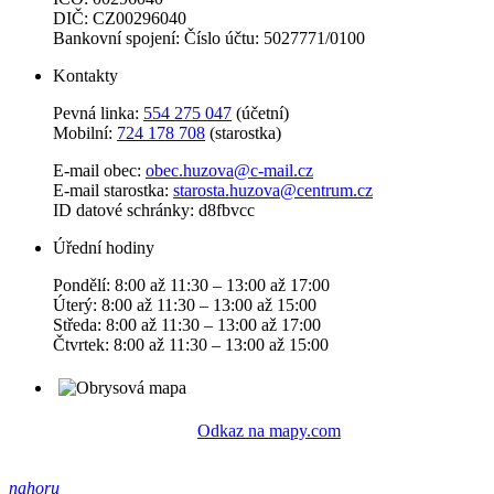
DIČ: CZ00296040
Bankovní spojení: Číslo účtu: 5027771/0100
Kontakty
Pevná linka:
554 275 047
(účetní)
Mobilní:
724 178 708
(starostka)
E-mail obec:
obec.huzova@c-mail.cz
E-mail starostka:
starosta.huzova@centrum.cz
ID datové schránky: d8fbvcc
Úřední hodiny
Pondělí: 8:00 až 11:30 – 13:00 až 17:00
Úterý: 8:00 až 11:30 – 13:00 až 15:00
Středa: 8:00 až 11:30 – 13:00 až 17:00
Čtvrtek: 8:00 až 11:30 – 13:00 až 15:00
Odkaz na mapy.com
nahoru