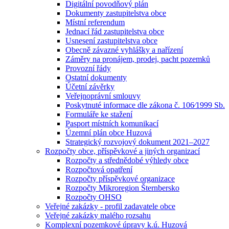
Digitální povodňový plán
Dokumenty zastupitelstva obce
Místní referendum
Jednací řád zastupitelstva obce
Usnesení zastupitelstva obce
Obecně závazné vyhlášky a nařízení
Záměry na pronájem, prodej, pacht pozemků
Provozní řády
Ostatní dokumenty
Účetní závěrky
Veřejnoprávní smlouvy
Poskytnuté informace dle zákona č. 106⁄1999 Sb.
Formuláře ke stažení
Pasport místních komunikací
Územní plán obce Huzová
Strategický rozvojový dokument 2021–2027
Rozpočty obce, příspěvkové a jiných organizací
Rozpočty a střednědobé výhledy obce
Rozpočtová opatření
Rozpočty příspěvkové organizace
Rozpočty Mikroregion Šternbersko
Rozpočty OHSO
Veřejné zakázky - profil zadavatele obce
Veřejné zakázky malého rozsahu
Komplexní pozemkové úpravy k.ú. Huzová