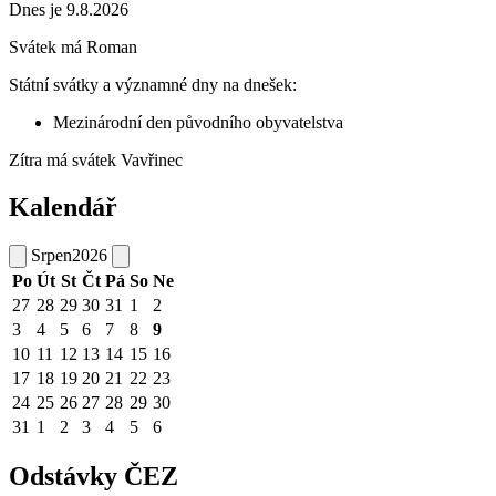
Dnes je 9.8.2026
Svátek má
Roman
Státní svátky a významné dny na dnešek:
Mezinárodní den původního obyvatelstva
Zítra má svátek
Vavřinec
Kalendář
Srpen
2026
Po
Út
St
Čt
Pá
So
Ne
27
28
29
30
31
1
2
3
4
5
6
7
8
9
10
11
12
13
14
15
16
17
18
19
20
21
22
23
24
25
26
27
28
29
30
31
1
2
3
4
5
6
Odstávky ČEZ