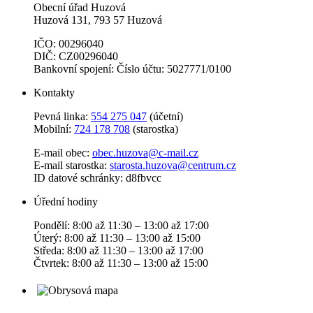
Obecní úřad Huzová
Huzová 131, 793 57 Huzová
IČO: 00296040
DIČ: CZ00296040
Bankovní spojení: Číslo účtu: 5027771/0100
Kontakty
Pevná linka:
554 275 047
(účetní)
Mobilní:
724 178 708
(starostka)
E-mail obec:
obec.huzova@c-mail.cz
E-mail starostka:
starosta.huzova@centrum.cz
ID datové schránky: d8fbvcc
Úřední hodiny
Pondělí: 8:00 až 11:30 – 13:00 až 17:00
Úterý: 8:00 až 11:30 – 13:00 až 15:00
Středa: 8:00 až 11:30 – 13:00 až 17:00
Čtvrtek: 8:00 až 11:30 – 13:00 až 15:00