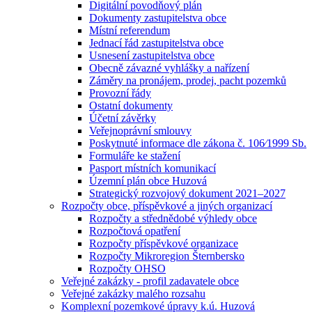
Digitální povodňový plán
Dokumenty zastupitelstva obce
Místní referendum
Jednací řád zastupitelstva obce
Usnesení zastupitelstva obce
Obecně závazné vyhlášky a nařízení
Záměry na pronájem, prodej, pacht pozemků
Provozní řády
Ostatní dokumenty
Účetní závěrky
Veřejnoprávní smlouvy
Poskytnuté informace dle zákona č. 106⁄1999 Sb.
Formuláře ke stažení
Pasport místních komunikací
Územní plán obce Huzová
Strategický rozvojový dokument 2021–2027
Rozpočty obce, příspěvkové a jiných organizací
Rozpočty a střednědobé výhledy obce
Rozpočtová opatření
Rozpočty příspěvkové organizace
Rozpočty Mikroregion Šternbersko
Rozpočty OHSO
Veřejné zakázky - profil zadavatele obce
Veřejné zakázky malého rozsahu
Komplexní pozemkové úpravy k.ú. Huzová