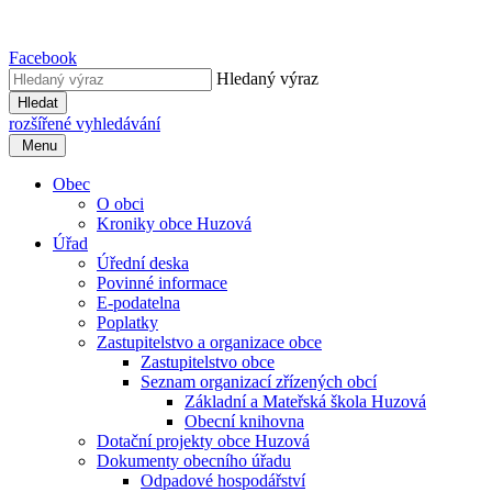
Facebook
Hledaný výraz
Hledat
rozšířené vyhledávání
Menu
Obec
O obci
Kroniky obce Huzová
Úřad
Úřední deska
Povinné informace
E-podatelna
Poplatky
Zastupitelstvo a organizace obce
Zastupitelstvo obce
Seznam organizací zřízených obcí
Základní a Mateřská škola Huzová
Obecní knihovna
Dotační projekty obce Huzová
Dokumenty obecního úřadu
Odpadové hospodářství