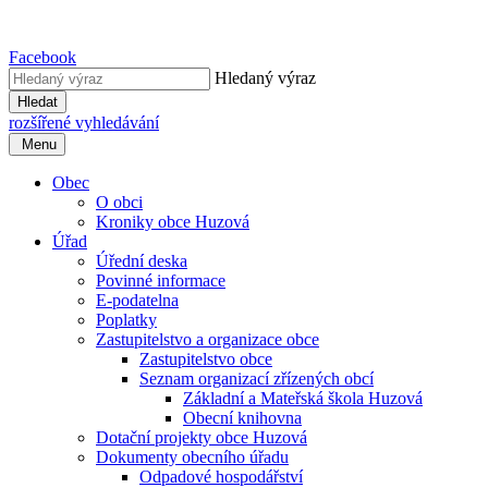
Facebook
Hledaný výraz
Hledat
rozšířené vyhledávání
Menu
Obec
O obci
Kroniky obce Huzová
Úřad
Úřední deska
Povinné informace
E-podatelna
Poplatky
Zastupitelstvo a organizace obce
Zastupitelstvo obce
Seznam organizací zřízených obcí
Základní a Mateřská škola Huzová
Obecní knihovna
Dotační projekty obce Huzová
Dokumenty obecního úřadu
Odpadové hospodářství