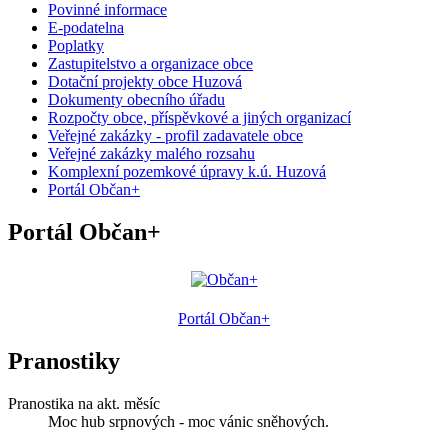
Povinné informace
E-podatelna
Poplatky
Zastupitelstvo a organizace obce
Dotační projekty obce Huzová
Dokumenty obecního úřadu
Rozpočty obce, příspěvkové a jiných organizací
Veřejné zakázky - profil zadavatele obce
Veřejné zakázky malého rozsahu
Komplexní pozemkové úpravy k.ú. Huzová
Portál Občan+
Portál Občan+
Portál Občan+
Pranostiky
Pranostika na akt. měsíc
Moc hub srpnových - moc vánic sněhových.