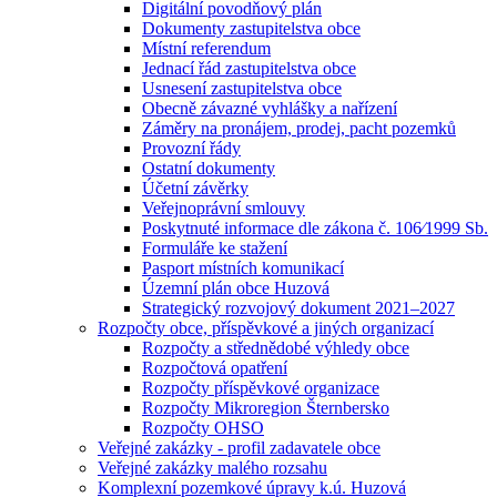
Digitální povodňový plán
Dokumenty zastupitelstva obce
Místní referendum
Jednací řád zastupitelstva obce
Usnesení zastupitelstva obce
Obecně závazné vyhlášky a nařízení
Záměry na pronájem, prodej, pacht pozemků
Provozní řády
Ostatní dokumenty
Účetní závěrky
Veřejnoprávní smlouvy
Poskytnuté informace dle zákona č. 106⁄1999 Sb.
Formuláře ke stažení
Pasport místních komunikací
Územní plán obce Huzová
Strategický rozvojový dokument 2021–2027
Rozpočty obce, příspěvkové a jiných organizací
Rozpočty a střednědobé výhledy obce
Rozpočtová opatření
Rozpočty příspěvkové organizace
Rozpočty Mikroregion Šternbersko
Rozpočty OHSO
Veřejné zakázky - profil zadavatele obce
Veřejné zakázky malého rozsahu
Komplexní pozemkové úpravy k.ú. Huzová