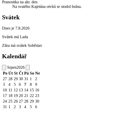
Pranostika na akt. den
Na svatého Kajetána otvírá se stodol brána.
Svátek
Dnes je 7.8.2026
Svátek má
Lada
Zítra má svátek
Soběslav
Kalendář
Srpen
2026
Po
Út
St
Čt
Pá
So
Ne
27
28
29
30
31
1
2
3
4
5
6
7
8
9
10
11
12
13
14
15
16
17
18
19
20
21
22
23
24
25
26
27
28
29
30
31
1
2
3
4
5
6