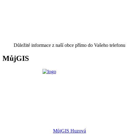
Důležité informace z naší obce přímo do Vašeho telefonu
MůjGIS
MůjGIS Huzová