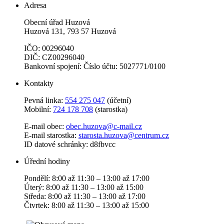
Adresa
Obecní úřad Huzová
Huzová 131, 793 57 Huzová
IČO: 00296040
DIČ: CZ00296040
Bankovní spojení: Číslo účtu: 5027771/0100
Kontakty
Pevná linka:
554 275 047
(účetní)
Mobilní:
724 178 708
(starostka)
E-mail obec:
obec.huzova@c-mail.cz
E-mail starostka:
starosta.huzova@centrum.cz
ID datové schránky: d8fbvcc
Úřední hodiny
Pondělí: 8:00 až 11:30 – 13:00 až 17:00
Úterý: 8:00 až 11:30 – 13:00 až 15:00
Středa: 8:00 až 11:30 – 13:00 až 17:00
Čtvrtek: 8:00 až 11:30 – 13:00 až 15:00