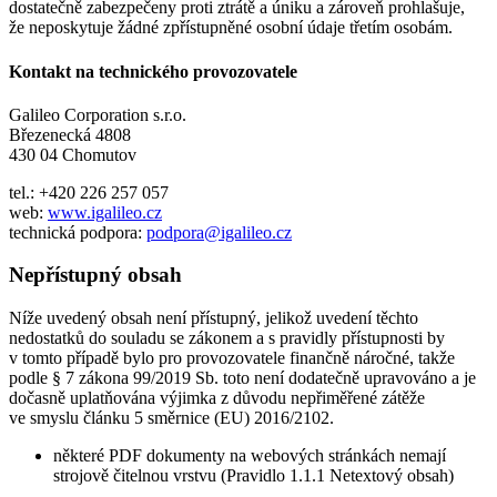
dostatečně zabezpečeny proti ztrátě a úniku a zároveň prohlašuje,
že neposkytuje žádné zpřístupněné osobní údaje třetím osobám.
Kontakt na technického provozovatele
Galileo Corporation s.r.o.
Březenecká 4808
430 04 Chomutov
tel.: +420 226 257 057
web:
www.igalileo.cz
technická podpora:
podpora@igalileo.cz
Nepřístupný obsah
Níže uvedený obsah není přístupný, jelikož uvedení těchto
nedostatků do souladu se zákonem a s pravidly přístupnosti by
v tomto případě bylo pro provozovatele finančně náročné, takže
podle § 7 zákona 99/2019 Sb. toto není dodatečně upravováno a je
dočasně uplatňována výjimka z důvodu nepřiměřené zátěže
ve smyslu článku 5 směrnice (EU) 2016/2102.
některé PDF dokumenty na webových stránkách nemají
strojově čitelnou vrstvu (Pravidlo 1.1.1 Netextový obsah)