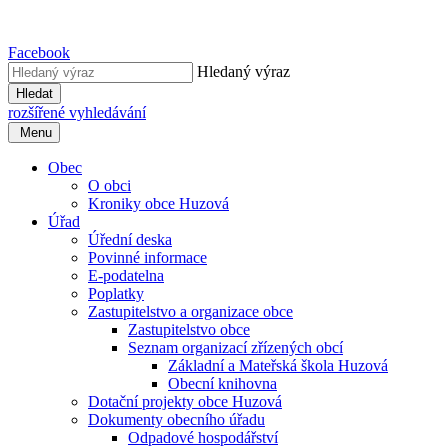
Facebook
Hledaný výraz
Hledat
rozšířené vyhledávání
Menu
Obec
O obci
Kroniky obce Huzová
Úřad
Úřední deska
Povinné informace
E-podatelna
Poplatky
Zastupitelstvo a organizace obce
Zastupitelstvo obce
Seznam organizací zřízených obcí
Základní a Mateřská škola Huzová
Obecní knihovna
Dotační projekty obce Huzová
Dokumenty obecního úřadu
Odpadové hospodářství