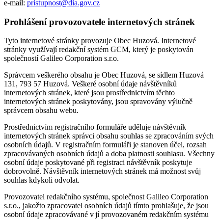
e-mail:
pristupnost@dia.gov.cz
Prohlášení provozovatele internetových stránek
Tyto internetové stránky provozuje Obec Huzová. Internetové
stránky využívají redakční systém GCM, který je poskytován
společností Galileo Corporation s.r.o.
Správcem veškerého obsahu je Obec Huzová, se sídlem Huzová
131, 793 57 Huzová. Veškeré osobní údaje návštěvníků
internetových stránek, které jsou prostřednictvím těchto
internetových stránek poskytovány, jsou spravovány výlučně
správcem obsahu webu.
Prostřednictvím registračního formuláře uděluje návštěvník
internetových stránek správci obsahu souhlas se zpracováním svých
osobních údajů. V registračním formuláři je stanoven účel, rozsah
zpracovávaných osobních údajů a doba platnosti souhlasu. Všechny
osobní údaje poskytované při registraci návštěvník poskytuje
dobrovolně. Návštěvník internetových stránek má možnost svůj
souhlas kdykoli odvolat.
Provozovatel redakčního systému, společnost Galileo Corporation
s.r.o., jakožto zpracovatel osobních údajů tímto prohlašuje, že jsou
osobní údaje zpracovávané v jí provozovaném redakčním systému