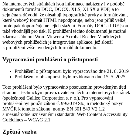
Na internetových stránkách jsou informace nabízeny i v podobě
dokumentů formátu DOC, DOCX, XLS, XLSX a PDF, a to
zejména z důvodů, že obsahují typografické prvky a formátování,
které webový formát HTML nepodporuje, nebo jsou příliš velké,
proto pak doporučujeme jejich stažení. Formáty DOC a PDF jsou
také vhodnější pro tisk. K prohlížení těchto dokumentů je možné
zdarma stáhnout Word Viewer a Acrobat Reader. V některých
webových prohlížečích je integrována aplikace, jež slouží
k prohlížení výše uvedených formátů dokumentů.
Vypracování prohlášení o přístupnosti
Prohlášení o přístupnosti bylo vypracováno dne 21. 8. 2019
Prohlášení o přístupnosti bylo revidováno dne 15. 5. 2025
Toto prohlášení bylo vypracováno posouzením provedeným třetí
stranou – technickým provozovatelem těchto internetových stránek
(společností Galileo Corporation s. r. o.). Pro vypracování
prohlášení byl použit zákon č. 99/2019 Sb., a metodický pokyn
MVČR k tomuto zákonu, normy EN 301 549 V2 1.2
a mezinárodně uznávanému standardu Web Content Accessibility
Guidelines – WCAG 2.1.
Zpětná vazba