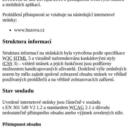
a mobilních aplikací.
Prohlášení přístupnosti se vztahuje na následující internetové
stránky:
www.huzova.cz
Struktura informací
Struktura informací na stránkách byla vytvořena podle specifikace
W3C
HTML
5 a vizuálně naformátována kaskádovými styly
(
CSS
3) – vzhled stránek a jejich funkčnost jsou podřízeny
možnostem handicapovaných uživatelů. Dodržení výše zmíněných
norem by mělo zajistit správné zobrazení obsahu stránek ve většině
používaných prohlížečů a na většině zobrazovacích zařízení.
Stav souladu
Uvedené internetové stránky jsou částečně v souladu
s EN 301 549 V2 1.2 a standardem
WCAG
2.1 z důvodu
nedostatečně přístupného obsahu anebo výjimek uvedených níže.
Přístupnost obsahu