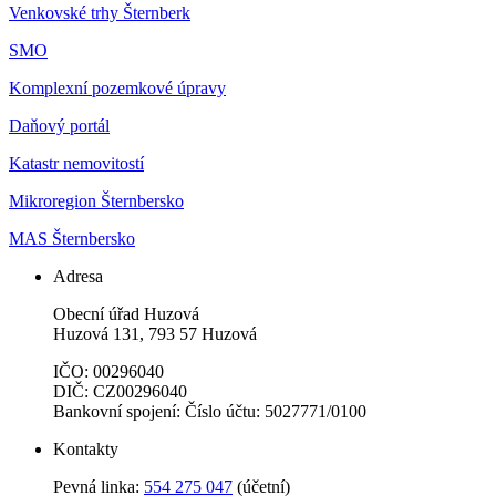
Venkovské trhy Šternberk
SMO
Komplexní pozemkové úpravy
Daňový portál
Katastr nemovitostí
Mikroregion Šternbersko
MAS Šternbersko
Adresa
Obecní úřad Huzová
Huzová 131, 793 57 Huzová
IČO: 00296040
DIČ: CZ00296040
Bankovní spojení: Číslo účtu: 5027771/0100
Kontakty
Pevná linka:
554 275 047
(účetní)