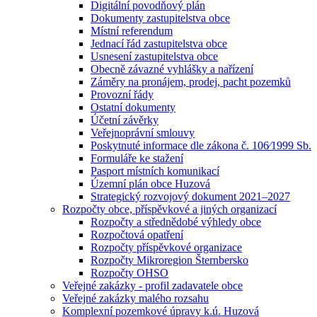
Digitální povodňový plán
Dokumenty zastupitelstva obce
Místní referendum
Jednací řád zastupitelstva obce
Usnesení zastupitelstva obce
Obecně závazné vyhlášky a nařízení
Záměry na pronájem, prodej, pacht pozemků
Provozní řády
Ostatní dokumenty
Účetní závěrky
Veřejnoprávní smlouvy
Poskytnuté informace dle zákona č. 106⁄1999 Sb.
Formuláře ke stažení
Pasport místních komunikací
Územní plán obce Huzová
Strategický rozvojový dokument 2021–2027
Rozpočty obce, příspěvkové a jiných organizací
Rozpočty a střednědobé výhledy obce
Rozpočtová opatření
Rozpočty příspěvkové organizace
Rozpočty Mikroregion Šternbersko
Rozpočty OHSO
Veřejné zakázky - profil zadavatele obce
Veřejné zakázky malého rozsahu
Komplexní pozemkové úpravy k.ú. Huzová