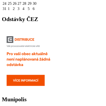
24
25
26
27
28
29
30
31
1
2
3
4
5
6
Odstávky ČEZ
Munipolis