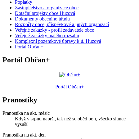
Poplatky
Zastupitelstvo a organizace obce
Dotační projekty obce Huzová
Dokumenty obecního úřadu
Rozpočty obce, příspěvkové a jiných organizací
Veřejné zakázky - profil zadavatele obce
Veřejné zakázky malého rozsahu
Komplexní pozemkové úpravy k.ú. Huzová
Portál Občan+
Portál Občan+
Portál Občan+
Pranostiky
Pranostika na akt. měsíc
Když v srpnu naprší, tak než se oběd pojí, všecko slunce
vysuší.
Pranostika na akt. den