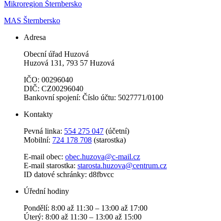
Mikroregion Šternbersko
MAS Šternbersko
Adresa
Obecní úřad Huzová
Huzová 131, 793 57 Huzová
IČO: 00296040
DIČ: CZ00296040
Bankovní spojení: Číslo účtu: 5027771/0100
Kontakty
Pevná linka:
554 275 047
(účetní)
Mobilní:
724 178 708
(starostka)
E-mail obec:
obec.huzova@c-mail.cz
E-mail starostka:
starosta.huzova@centrum.cz
ID datové schránky: d8fbvcc
Úřední hodiny
Pondělí: 8:00 až 11:30 – 13:00 až 17:00
Úterý: 8:00 až 11:30 – 13:00 až 15:00