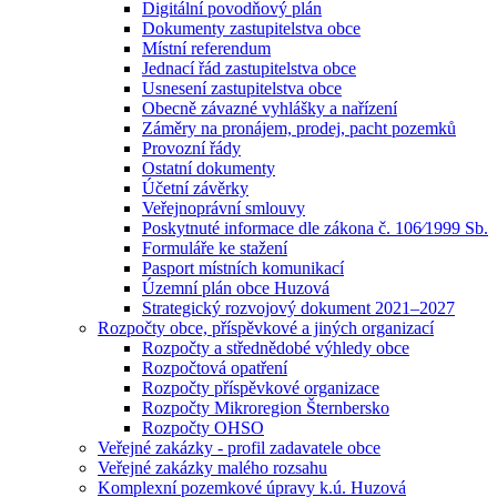
Digitální povodňový plán
Dokumenty zastupitelstva obce
Místní referendum
Jednací řád zastupitelstva obce
Usnesení zastupitelstva obce
Obecně závazné vyhlášky a nařízení
Záměry na pronájem, prodej, pacht pozemků
Provozní řády
Ostatní dokumenty
Účetní závěrky
Veřejnoprávní smlouvy
Poskytnuté informace dle zákona č. 106⁄1999 Sb.
Formuláře ke stažení
Pasport místních komunikací
Územní plán obce Huzová
Strategický rozvojový dokument 2021–2027
Rozpočty obce, příspěvkové a jiných organizací
Rozpočty a střednědobé výhledy obce
Rozpočtová opatření
Rozpočty příspěvkové organizace
Rozpočty Mikroregion Šternbersko
Rozpočty OHSO
Veřejné zakázky - profil zadavatele obce
Veřejné zakázky malého rozsahu
Komplexní pozemkové úpravy k.ú. Huzová