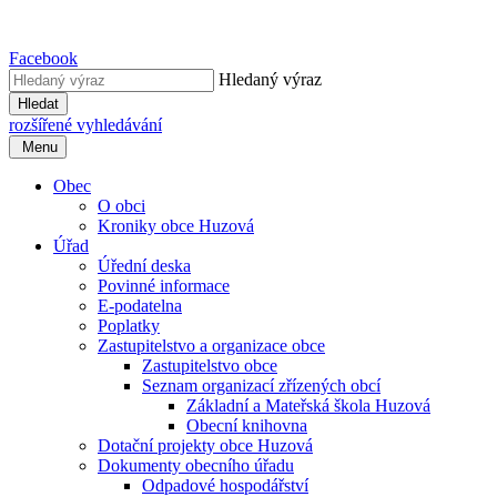
Facebook
Hledaný výraz
Hledat
rozšířené vyhledávání
Menu
Obec
O obci
Kroniky obce Huzová
Úřad
Úřední deska
Povinné informace
E-podatelna
Poplatky
Zastupitelstvo a organizace obce
Zastupitelstvo obce
Seznam organizací zřízených obcí
Základní a Mateřská škola Huzová
Obecní knihovna
Dotační projekty obce Huzová
Dokumenty obecního úřadu
Odpadové hospodářství