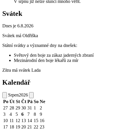
V srpnu již nelze slunci mnoho věřit.
Svátek
Dnes je 6.8.2026
Svátek má
Oldřiška
Státní svátky a významné dny na dnešek:
Světový den boje za zákaz jaderných zbraní
Mezinárodní den boje lékařů za mír
Zítra má svátek
Lada
Kalendář
Srpen
2026
Po
Út
St
Čt
Pá
So
Ne
27
28
29
30
31
1
2
3
4
5
6
7
8
9
10
11
12
13
14
15
16
17
18
19
20
21
22
23