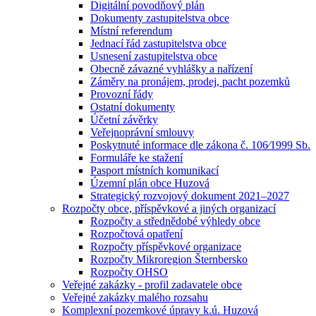
Digitální povodňový plán
Dokumenty zastupitelstva obce
Místní referendum
Jednací řád zastupitelstva obce
Usnesení zastupitelstva obce
Obecně závazné vyhlášky a nařízení
Záměry na pronájem, prodej, pacht pozemků
Provozní řády
Ostatní dokumenty
Účetní závěrky
Veřejnoprávní smlouvy
Poskytnuté informace dle zákona č. 106⁄1999 Sb.
Formuláře ke stažení
Pasport místních komunikací
Územní plán obce Huzová
Strategický rozvojový dokument 2021–2027
Rozpočty obce, příspěvkové a jiných organizací
Rozpočty a střednědobé výhledy obce
Rozpočtová opatření
Rozpočty příspěvkové organizace
Rozpočty Mikroregion Šternbersko
Rozpočty OHSO
Veřejné zakázky - profil zadavatele obce
Veřejné zakázky malého rozsahu
Komplexní pozemkové úpravy k.ú. Huzová