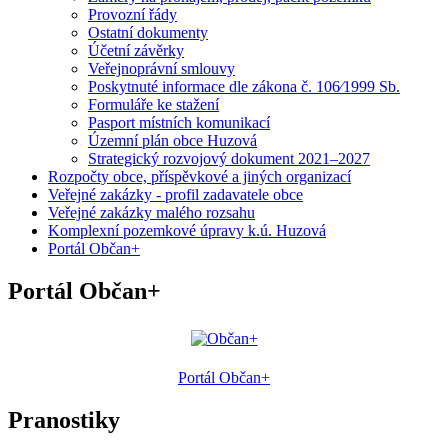
Provozní řády
Ostatní dokumenty
Účetní závěrky
Veřejnoprávní smlouvy
Poskytnuté informace dle zákona č. 106⁄1999 Sb.
Formuláře ke stažení
Pasport místních komunikací
Územní plán obce Huzová
Strategický rozvojový dokument 2021–2027
Rozpočty obce, příspěvkové a jiných organizací
Veřejné zakázky - profil zadavatele obce
Veřejné zakázky malého rozsahu
Komplexní pozemkové úpravy k.ú. Huzová
Portál Občan+
Portál Občan+
Portál Občan+
Pranostiky