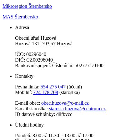
Mikroregion Šternbersko
MAS Šternbersko
Adresa
Obecní úřad Huzová
Huzová 131, 793 57 Huzová
IČO: 00296040
DIČ: CZ00296040
Bankovní spojení: Číslo účtu: 5027771/0100
Kontakty
Pevná linka:
554 275 047
(účetní)
Mobilní:
724 178 708
(starostka)
E-mail obec:
obec.huzova@c-mail.cz
E-mail starostka:
starosta.huzova@centrum.cz
ID datové schránky: d8fbvcc
Úřední hodiny
Pondělí: 8:00 až 11:30 – 13:00 až 17:00