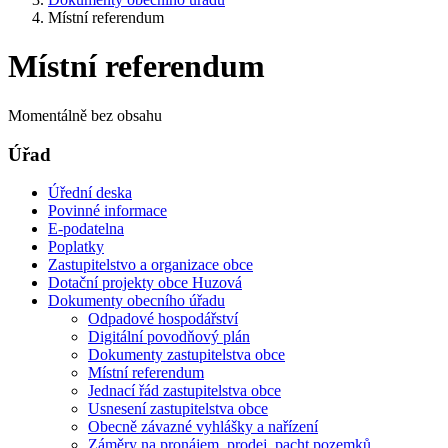
Místní referendum
Místní referendum
Momentálně bez obsahu
Úřad
Úřední deska
Povinné informace
E-podatelna
Poplatky
Zastupitelstvo a organizace obce
Dotační projekty obce Huzová
Dokumenty obecního úřadu
Odpadové hospodářství
Digitální povodňový plán
Dokumenty zastupitelstva obce
Místní referendum
Jednací řád zastupitelstva obce
Usnesení zastupitelstva obce
Obecně závazné vyhlášky a nařízení
Záměry na pronájem, prodej, pacht pozemků