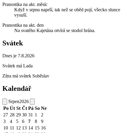
Pranostika na akt. měsíc
Když v srpnu naprší, tak než se oběd pojí, všecko slunce
vysuší.
Pranostika na akt. den
Na svatého Kajetána otvírá se stodol brána.
Svátek
Dnes je 7.8.2026
Svátek má
Lada
Zítra má svátek
Soběslav
Kalendář
Srpen
2026
Po
Út
St
Čt
Pá
So
Ne
27
28
29
30
31
1
2
3
4
5
6
7
8
9
10
11
12
13
14
15
16