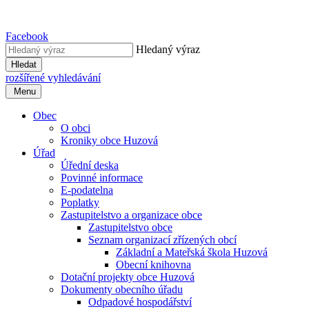
Facebook
Hledaný výraz
Hledat
rozšířené vyhledávání
Menu
Obec
O obci
Kroniky obce Huzová
Úřad
Úřední deska
Povinné informace
E-podatelna
Poplatky
Zastupitelstvo a organizace obce
Zastupitelstvo obce
Seznam organizací zřízených obcí
Základní a Mateřská škola Huzová
Obecní knihovna
Dotační projekty obce Huzová
Dokumenty obecního úřadu
Odpadové hospodářství