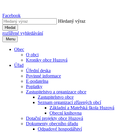
Facebook
Hledaný výraz
Hledat
rozšířené vyhledávání
Menu
Obec
O obci
Kroniky obce Huzová
Úřad
Úřední deska
Povinné informace
E-podatelna
Poplatky
Zastupitelstvo a organizace obce
Zastupitelstvo obce
Seznam organizací zřízených obcí
Základní a Mateřská škola Huzová
Obecní knihovna
Dotační projekty obce Huzová
Dokumenty obecního úřadu
Odpadové hospodářství