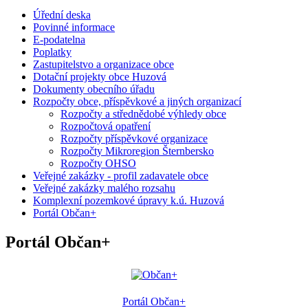
Úřední deska
Povinné informace
E-podatelna
Poplatky
Zastupitelstvo a organizace obce
Dotační projekty obce Huzová
Dokumenty obecního úřadu
Rozpočty obce, příspěvkové a jiných organizací
Rozpočty a střednědobé výhledy obce
Rozpočtová opatření
Rozpočty příspěvkové organizace
Rozpočty Mikroregion Šternbersko
Rozpočty OHSO
Veřejné zakázky - profil zadavatele obce
Veřejné zakázky malého rozsahu
Komplexní pozemkové úpravy k.ú. Huzová
Portál Občan+
Portál Občan+
Portál Občan+