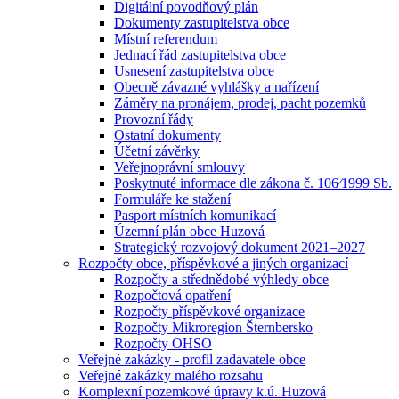
Digitální povodňový plán
Dokumenty zastupitelstva obce
Místní referendum
Jednací řád zastupitelstva obce
Usnesení zastupitelstva obce
Obecně závazné vyhlášky a nařízení
Záměry na pronájem, prodej, pacht pozemků
Provozní řády
Ostatní dokumenty
Účetní závěrky
Veřejnoprávní smlouvy
Poskytnuté informace dle zákona č. 106⁄1999 Sb.
Formuláře ke stažení
Pasport místních komunikací
Územní plán obce Huzová
Strategický rozvojový dokument 2021–2027
Rozpočty obce, příspěvkové a jiných organizací
Rozpočty a střednědobé výhledy obce
Rozpočtová opatření
Rozpočty příspěvkové organizace
Rozpočty Mikroregion Šternbersko
Rozpočty OHSO
Veřejné zakázky - profil zadavatele obce
Veřejné zakázky malého rozsahu
Komplexní pozemkové úpravy k.ú. Huzová