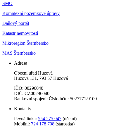
SMO
Komplexní pozemkové úpravy
Daňový portál
Katastr nemovitostí
Mikroregion Šternbersko
MAS Šternbersko
Adresa
Obecní úřad Huzová
Huzová 131, 793 57 Huzová
IČO: 00296040
DIČ: CZ00296040
Bankovní spojení: Číslo účtu: 5027771/0100
Kontakty
Pevná linka:
554 275 047
(účetní)
Mobilní:
724 178 708
(starostka)