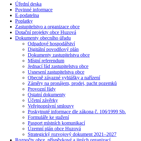
Úřední deska
Povinné informace
E-podatelna
Poplatky
Zastupitelstvo a organizace obce
Dotační projekty obce Huzová
Dokumenty obecního úřadu
Odpadové hospodářství
Digitální povodňový plán
Dokumenty zastupitelstva obce
Místní referendum
Jednací řád zastupitelstva obce
Usnesení zastupitelstva obce
Obecně závazné vyhlášky a nařízení
Záměry na pronájem, prodej, pacht pozemků
Provozní řády
Ostatní dokumenty
Účetní závěrky
Veřejnoprávní smlouvy
Poskytnuté informace dle zákona č. 106⁄1999 Sb.
Formuláře ke stažení
Pasport místních komunikací
Územní plán obce Huzová
Strategický rozvojový dokument 2021–2027
Rozpočty obce, příspěvkové a jiných organizací