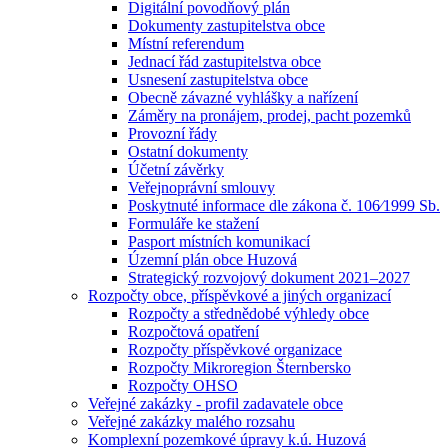
Digitální povodňový plán
Dokumenty zastupitelstva obce
Místní referendum
Jednací řád zastupitelstva obce
Usnesení zastupitelstva obce
Obecně závazné vyhlášky a nařízení
Záměry na pronájem, prodej, pacht pozemků
Provozní řády
Ostatní dokumenty
Účetní závěrky
Veřejnoprávní smlouvy
Poskytnuté informace dle zákona č. 106⁄1999 Sb.
Formuláře ke stažení
Pasport místních komunikací
Územní plán obce Huzová
Strategický rozvojový dokument 2021–2027
Rozpočty obce, příspěvkové a jiných organizací
Rozpočty a střednědobé výhledy obce
Rozpočtová opatření
Rozpočty příspěvkové organizace
Rozpočty Mikroregion Šternbersko
Rozpočty OHSO
Veřejné zakázky - profil zadavatele obce
Veřejné zakázky malého rozsahu
Komplexní pozemkové úpravy k.ú. Huzová