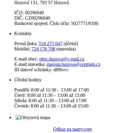
Huzová 131, 793 57 Huzová
IČO: 00296040
DIČ: CZ00296040
Bankovní spojení: Číslo účtu: 5027771/0100
Kontakty
Pevná linka:
554 275 047
(účetní)
Mobilní:
724 178 708
(starostka)
E-mail obec:
obec.huzova@c-mail.cz
E-mail starostka:
starosta.huzova@centrum.cz
ID datové schránky: d8fbvcc
Úřední hodiny
Pondělí: 8:00 až 11:30 – 13:00 až 17:00
Úterý: 8:00 až 11:30 – 13:00 až 15:00
Středa: 8:00 až 11:30 – 13:00 až 17:00
Čtvrtek: 8:00 až 11:30 – 13:00 až 15:00
Odkaz na mapy.com