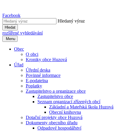
Facebook
Hledaný výraz
Hledat
rozšířené vyhledávání
Menu
Obec
O obci
Kroniky obce Huzová
Úřad
Úřední deska
Povinné informace
E-podatelna
Poplatky
Zastupitelstvo a organizace obce
Zastupitelstvo obce
Seznam organizací zřízených obcí
Základní a Mateřská škola Huzová
Obecní knihovna
Dotační projekty obce Huzová
Dokumenty obecního úřadu
Odpadové hospodářství