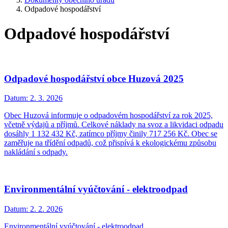
Odpadové hospodářství
Odpadové hospodářství
Odpadové hospodářství obce Huzová 2025
Datum:
2. 3. 2026
Obec Huzová informuje o odpadovém hospodářství za rok 2025,
včetně výdajů a příjmů. Celkové náklady na svoz a likvidaci odpadu
dosáhly 1 132 432 Kč, zatímco příjmy činily 717 256 Kč. Obec se
zaměřuje na třídění odpadů, což přispívá k ekologickému způsobu
nakládání s odpady.
Environmentální vyúčtování - elektroodpad
Datum:
2. 2. 2026
Environmentální vyúčtování - elektroodpad