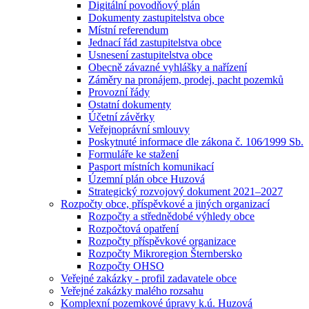
Digitální povodňový plán
Dokumenty zastupitelstva obce
Místní referendum
Jednací řád zastupitelstva obce
Usnesení zastupitelstva obce
Obecně závazné vyhlášky a nařízení
Záměry na pronájem, prodej, pacht pozemků
Provozní řády
Ostatní dokumenty
Účetní závěrky
Veřejnoprávní smlouvy
Poskytnuté informace dle zákona č. 106⁄1999 Sb.
Formuláře ke stažení
Pasport místních komunikací
Územní plán obce Huzová
Strategický rozvojový dokument 2021–2027
Rozpočty obce, příspěvkové a jiných organizací
Rozpočty a střednědobé výhledy obce
Rozpočtová opatření
Rozpočty příspěvkové organizace
Rozpočty Mikroregion Šternbersko
Rozpočty OHSO
Veřejné zakázky - profil zadavatele obce
Veřejné zakázky malého rozsahu
Komplexní pozemkové úpravy k.ú. Huzová