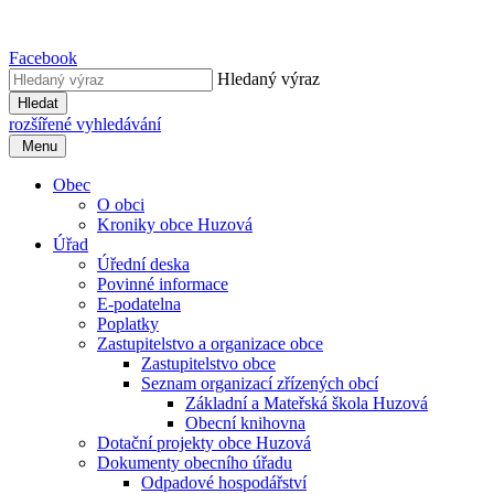
Facebook
Hledaný výraz
Hledat
rozšířené vyhledávání
Menu
Obec
O obci
Kroniky obce Huzová
Úřad
Úřední deska
Povinné informace
E-podatelna
Poplatky
Zastupitelstvo a organizace obce
Zastupitelstvo obce
Seznam organizací zřízených obcí
Základní a Mateřská škola Huzová
Obecní knihovna
Dotační projekty obce Huzová
Dokumenty obecního úřadu
Odpadové hospodářství