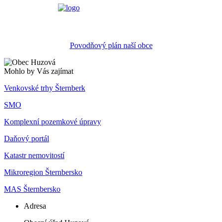
Povodňový plán naší obce
Mohlo by Vás zajímat
Venkovské trhy Šternberk
SMO
Komplexní pozemkové úpravy
Daňový portál
Katastr nemovitostí
Mikroregion Šternbersko
MAS Šternbersko
Adresa