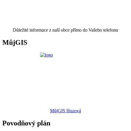
Důležité informace z naší obce přímo do Vašeho telefonu
MůjGIS
MůjGIS Huzová
Povodňový plán