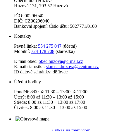
Obecní úřad Huzová
Huzová 131, 793 57 Huzová
IČO: 00296040
DIČ: CZ00296040
Bankovní spojení: Číslo účtu: 5027771/0100
Kontakty
Pevná linka:
554 275 047
(účetní)
Mobilní:
724 178 708
(starostka)
E-mail obec:
obec.huzova@c-mail.cz
E-mail starostka:
starosta.huzova@centrum.cz
ID datové schránky: d8fbvcc
Úřední hodiny
Pondělí: 8:00 až 11:30 – 13:00 až 17:00
Úterý: 8:00 až 11:30 – 13:00 až 15:00
Středa: 8:00 až 11:30 – 13:00 až 17:00
Čtvrtek: 8:00 až 11:30 – 13:00 až 15:00
Odkaz na mapy.com