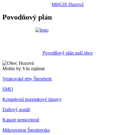
MůjGIS Huzová
Povodňový plán
Povodňový plán naší obce
Mohlo by Vás zajímat
Venkovské trhy Šternberk
SMO
Komplexní pozemkové úpravy
Daňový portál
Katastr nemovitostí
Mikroregion Šternbersko