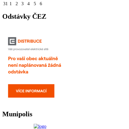
31
1
2
3
4
5
6
Odstávky ČEZ
Munipolis