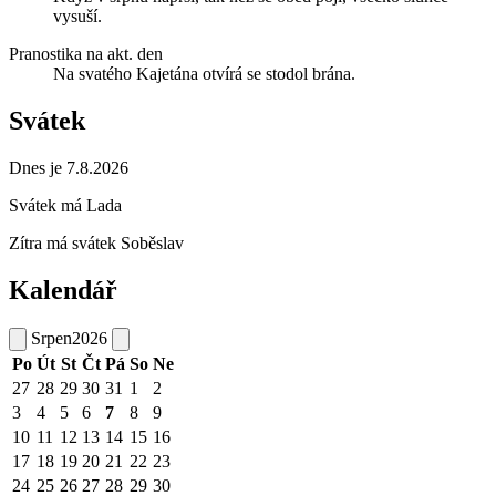
vysuší.
Pranostika na akt. den
Na svatého Kajetána otvírá se stodol brána.
Svátek
Dnes je 7.8.2026
Svátek má
Lada
Zítra má svátek
Soběslav
Kalendář
Srpen
2026
Po
Út
St
Čt
Pá
So
Ne
27
28
29
30
31
1
2
3
4
5
6
7
8
9
10
11
12
13
14
15
16
17
18
19
20
21
22
23
24
25
26
27
28
29
30