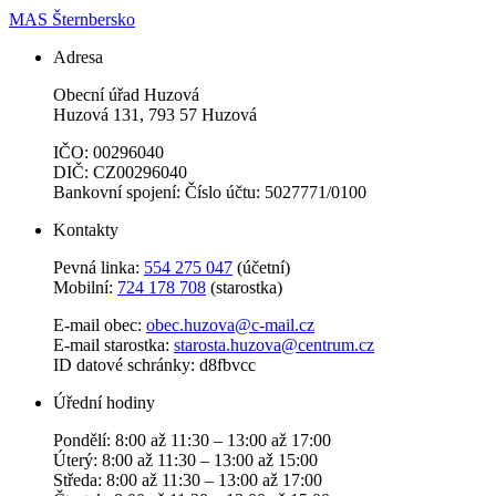
MAS Šternbersko
Adresa
Obecní úřad Huzová
Huzová 131, 793 57 Huzová
IČO: 00296040
DIČ: CZ00296040
Bankovní spojení: Číslo účtu: 5027771/0100
Kontakty
Pevná linka:
554 275 047
(účetní)
Mobilní:
724 178 708
(starostka)
E-mail obec:
obec.huzova@c-mail.cz
E-mail starostka:
starosta.huzova@centrum.cz
ID datové schránky: d8fbvcc
Úřední hodiny
Pondělí: 8:00 až 11:30 – 13:00 až 17:00
Úterý: 8:00 až 11:30 – 13:00 až 15:00
Středa: 8:00 až 11:30 – 13:00 až 17:00