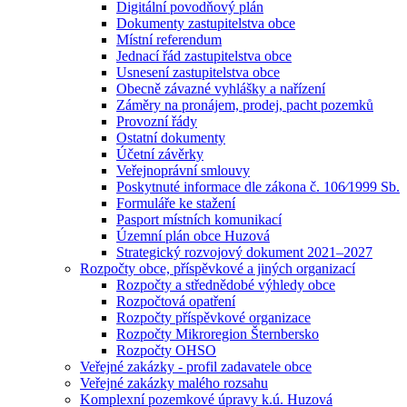
Digitální povodňový plán
Dokumenty zastupitelstva obce
Místní referendum
Jednací řád zastupitelstva obce
Usnesení zastupitelstva obce
Obecně závazné vyhlášky a nařízení
Záměry na pronájem, prodej, pacht pozemků
Provozní řády
Ostatní dokumenty
Účetní závěrky
Veřejnoprávní smlouvy
Poskytnuté informace dle zákona č. 106⁄1999 Sb.
Formuláře ke stažení
Pasport místních komunikací
Územní plán obce Huzová
Strategický rozvojový dokument 2021–2027
Rozpočty obce, příspěvkové a jiných organizací
Rozpočty a střednědobé výhledy obce
Rozpočtová opatření
Rozpočty příspěvkové organizace
Rozpočty Mikroregion Šternbersko
Rozpočty OHSO
Veřejné zakázky - profil zadavatele obce
Veřejné zakázky malého rozsahu
Komplexní pozemkové úpravy k.ú. Huzová