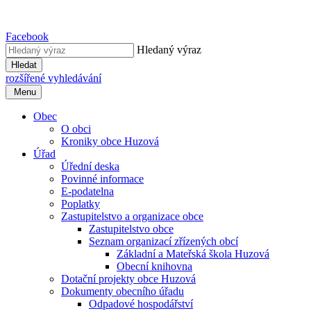
Facebook
Hledaný výraz
Hledat
rozšířené vyhledávání
Menu
Obec
O obci
Kroniky obce Huzová
Úřad
Úřední deska
Povinné informace
E-podatelna
Poplatky
Zastupitelstvo a organizace obce
Zastupitelstvo obce
Seznam organizací zřízených obcí
Základní a Mateřská škola Huzová
Obecní knihovna
Dotační projekty obce Huzová
Dokumenty obecního úřadu
Odpadové hospodářství