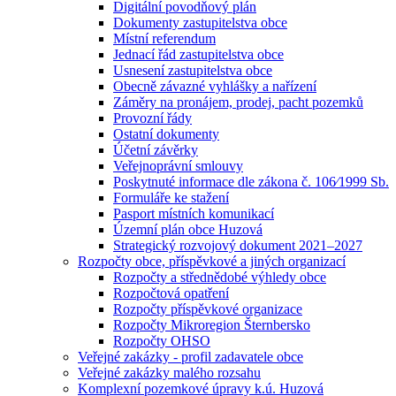
Digitální povodňový plán
Dokumenty zastupitelstva obce
Místní referendum
Jednací řád zastupitelstva obce
Usnesení zastupitelstva obce
Obecně závazné vyhlášky a nařízení
Záměry na pronájem, prodej, pacht pozemků
Provozní řády
Ostatní dokumenty
Účetní závěrky
Veřejnoprávní smlouvy
Poskytnuté informace dle zákona č. 106⁄1999 Sb.
Formuláře ke stažení
Pasport místních komunikací
Územní plán obce Huzová
Strategický rozvojový dokument 2021–2027
Rozpočty obce, příspěvkové a jiných organizací
Rozpočty a střednědobé výhledy obce
Rozpočtová opatření
Rozpočty příspěvkové organizace
Rozpočty Mikroregion Šternbersko
Rozpočty OHSO
Veřejné zakázky - profil zadavatele obce
Veřejné zakázky malého rozsahu
Komplexní pozemkové úpravy k.ú. Huzová