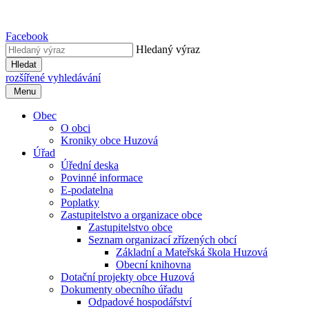
Facebook
Hledaný výraz
Hledat
rozšířené vyhledávání
Menu
Obec
O obci
Kroniky obce Huzová
Úřad
Úřední deska
Povinné informace
E-podatelna
Poplatky
Zastupitelstvo a organizace obce
Zastupitelstvo obce
Seznam organizací zřízených obcí
Základní a Mateřská škola Huzová
Obecní knihovna
Dotační projekty obce Huzová
Dokumenty obecního úřadu
Odpadové hospodářství