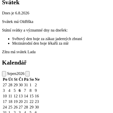
Svátek
Dnes je 6.8.2026
Svátek má
Oldřiška
Státní svátky a významné dny na dnešek:
Světový den boje za zákaz jaderných zbraní
Mezinárodní den boje lékařů za mír
Zítra má svátek
Lada
Kalendář
Srpen
2026
Po
Út
St
Čt
Pá
So
Ne
27
28
29
30
31
1
2
3
4
5
6
7
8
9
10
11
12
13
14
15
16
17
18
19
20
21
22
23
24
25
26
27
28
29
30
31
1
2
3
4
5
6