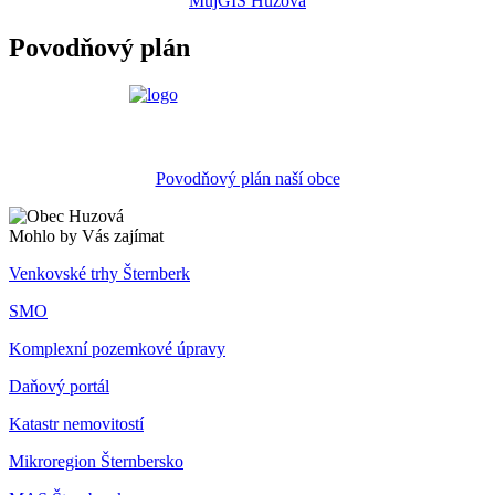
MůjGIS Huzová
Povodňový plán
Povodňový plán naší obce
Mohlo by Vás zajímat
Venkovské trhy Šternberk
SMO
Komplexní pozemkové úpravy
Daňový portál
Katastr nemovitostí
Mikroregion Šternbersko