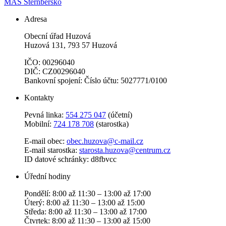
MAS Šternbersko
Adresa
Obecní úřad Huzová
Huzová 131, 793 57 Huzová
IČO: 00296040
DIČ: CZ00296040
Bankovní spojení: Číslo účtu: 5027771/0100
Kontakty
Pevná linka:
554 275 047
(účetní)
Mobilní:
724 178 708
(starostka)
E-mail obec:
obec.huzova@c-mail.cz
E-mail starostka:
starosta.huzova@centrum.cz
ID datové schránky: d8fbvcc
Úřední hodiny
Pondělí: 8:00 až 11:30 – 13:00 až 17:00
Úterý: 8:00 až 11:30 – 13:00 až 15:00
Středa: 8:00 až 11:30 – 13:00 až 17:00
Čtvrtek: 8:00 až 11:30 – 13:00 až 15:00