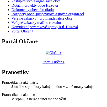
Zastupitelstvo a organizace obce
Dotační projekty obce Huzová
Dokumenty obecního úřadu
Rozpočty obce, příspěvkové a jiných organizací
Veřejné zakázky - profil zadavatele obce
Veřejné zakázky malého rozsahu
Komplexní pozemkové úpravy k.ú. Huzová
Portál Občan+
Portál Občan+
Portál Občan+
Pranostiky
Pranostika na akt. měsíc
Jsou-li v srpnu hory kalný, budou v zimě mrazy valný.
Pranostika na akt. den
V srpnu již nelze slunci mnoho věřit.