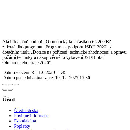
Akci finančně podpořil Olomoucký kraj částkou 65.200 Kč
z dotačního programu „Program na podporu JSDH 2020“ v
dotačním titulu „Dotace na pořízení, technické zhodnocení a opravu
požární techniky a nákup věcného vybavení JSDH obcí
Olomouckého kraje 2020“.
Datum vložení:
31. 12. 2020 15:35
Datum poslední aktualizace:
19. 12. 2025 15:36
Úřad
Úřední deska
Povinné informace
E-podatelna
Poplatky