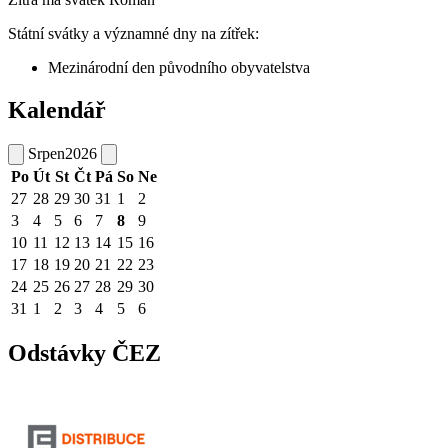
Státní svátky a významné dny na zítřek:
Mezinárodní den původního obyvatelstva
Kalendář
Srpen
2026
Po
Út
St
Čt
Pá
So
Ne
27
28
29
30
31
1
2
3
4
5
6
7
8
9
10
11
12
13
14
15
16
17
18
19
20
21
22
23
24
25
26
27
28
29
30
31
1
2
3
4
5
6
Odstávky ČEZ