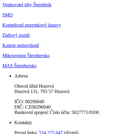
Venkovské trhy Šternberk
SMO
Komplexní pozemkové úpravy
Daňový portál
Katastr nemovitostí
Mikroregion Šternbersko
MAS Šternbersko
Adresa
Obecní úřad Huzová
Huzová 131, 793 57 Huzová
IČO: 00296040
DIČ: CZ00296040
Bankovní spojení: Číslo účtu: 5027771/0100
Kontakty
Pevná linka:
554 275 047
(účetní)