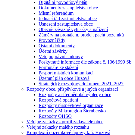
Digitální povodňový plán
Dokumenty zastupitelstva obce
Místní referendum
Jednací řád zastupitelstva obce
Usnesení zastupitelstva obce
Obecně závazné vyhlášky a nařízení
Záměry na pronájem, prodej, pacht pozemků
Provozní řády
Ostatní dokumenty
Účetní závěrky
Veřejnoprávní smlouvy
Poskytnuté informace dle zákona č. 106⁄1999 Sb.
Formuláře ke stažení
Pasport místních komunikací
Územní plán obce Huzová
Strategický rozvojový dokument 2021–2027
Rozpočty obce, příspěvkové a jiných organizací
Rozpočty a střednědobé výhledy obce
Rozpočtová opatření
Rozpočty příspěvkové organizace
Rozpočty Mikroregion Šternbersko
Rozpočty OHSO
Veřejné zakázky - profil zadavatele obce
Veřejné zakázky malého rozsahu
Komplexní pozemkové úpravy k.ú. Huzová