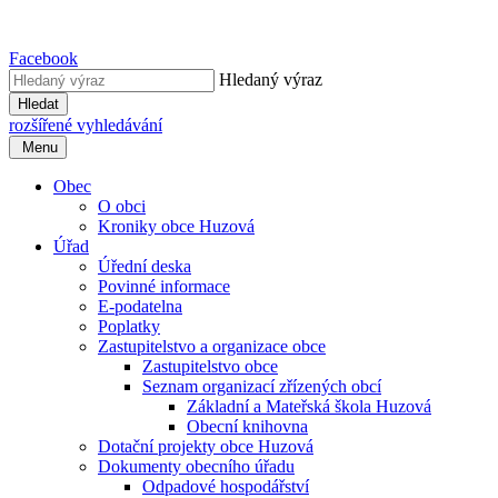
Facebook
Hledaný výraz
Hledat
rozšířené vyhledávání
Menu
Obec
O obci
Kroniky obce Huzová
Úřad
Úřední deska
Povinné informace
E-podatelna
Poplatky
Zastupitelstvo a organizace obce
Zastupitelstvo obce
Seznam organizací zřízených obcí
Základní a Mateřská škola Huzová
Obecní knihovna
Dotační projekty obce Huzová
Dokumenty obecního úřadu
Odpadové hospodářství