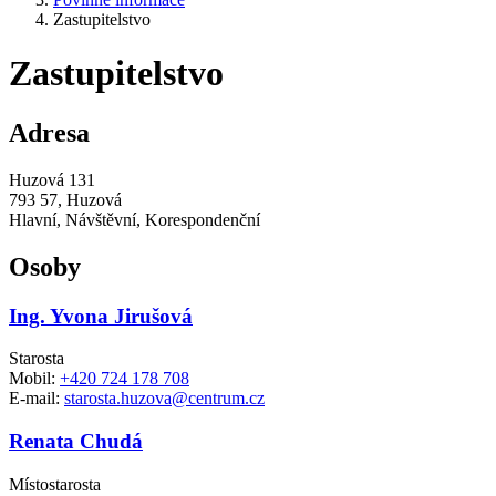
Zastupitelstvo
Zastupitelstvo
Adresa
Huzová 131
793 57, Huzová
Hlavní, Návštěvní, Korespondenční
Osoby
Ing. Yvona Jirušová
Starosta
Mobil:
+420 724 178 708
E-mail:
starosta.huzova@centrum.cz
Renata Chudá
Místostarosta