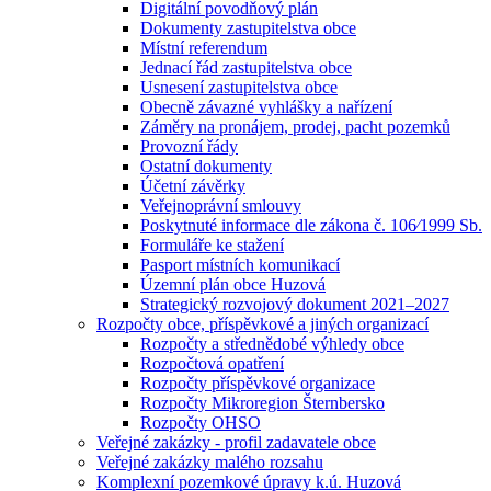
Digitální povodňový plán
Dokumenty zastupitelstva obce
Místní referendum
Jednací řád zastupitelstva obce
Usnesení zastupitelstva obce
Obecně závazné vyhlášky a nařízení
Záměry na pronájem, prodej, pacht pozemků
Provozní řády
Ostatní dokumenty
Účetní závěrky
Veřejnoprávní smlouvy
Poskytnuté informace dle zákona č. 106⁄1999 Sb.
Formuláře ke stažení
Pasport místních komunikací
Územní plán obce Huzová
Strategický rozvojový dokument 2021–2027
Rozpočty obce, příspěvkové a jiných organizací
Rozpočty a střednědobé výhledy obce
Rozpočtová opatření
Rozpočty příspěvkové organizace
Rozpočty Mikroregion Šternbersko
Rozpočty OHSO
Veřejné zakázky - profil zadavatele obce
Veřejné zakázky malého rozsahu
Komplexní pozemkové úpravy k.ú. Huzová