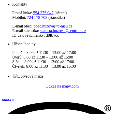
Kontakty
Pevná linka:
554 275 047
(účetní)
Mobilní:
724 178 708
(starostka)
E-mail obec:
obec.huzova@c-mail.cz
E-mail starostka:
starosta.huzova@centrum.cz
ID datové schránky: d8fbvcc
Úřední hodiny
Pondělí: 8:00 až 11:30 – 13:00 až 17:00
Úterý: 8:00 až 11:30 – 13:00 až 15:00
Středa: 8:00 až 11:30 – 13:00 až 17:00
Čtvrtek: 8:00 až 11:30 – 13:00 až 15:00
Odkaz na mapy.com
nahoru