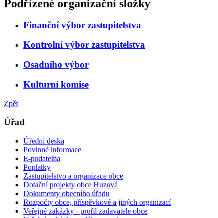
Podřízené organizační složky
Finanční výbor zastupitelstva
Kontrolní výbor zastupitelstva
Osadního výbor
Kulturní komise
Zpět
Úřad
Úřední deska
Povinné informace
E-podatelna
Poplatky
Zastupitelstvo a organizace obce
Dotační projekty obce Huzová
Dokumenty obecního úřadu
Rozpočty obce, příspěvkové a jiných organizací
Veřejné zakázky - profil zadavatele obce