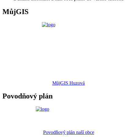
MůjGIS
MůjGIS Huzová
Povodňový plán
Povodňový plán naší obce