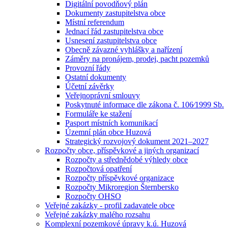
Digitální povodňový plán
Dokumenty zastupitelstva obce
Místní referendum
Jednací řád zastupitelstva obce
Usnesení zastupitelstva obce
Obecně závazné vyhlášky a nařízení
Záměry na pronájem, prodej, pacht pozemků
Provozní řády
Ostatní dokumenty
Účetní závěrky
Veřejnoprávní smlouvy
Poskytnuté informace dle zákona č. 106⁄1999 Sb.
Formuláře ke stažení
Pasport místních komunikací
Územní plán obce Huzová
Strategický rozvojový dokument 2021–2027
Rozpočty obce, příspěvkové a jiných organizací
Rozpočty a střednědobé výhledy obce
Rozpočtová opatření
Rozpočty příspěvkové organizace
Rozpočty Mikroregion Šternbersko
Rozpočty OHSO
Veřejné zakázky - profil zadavatele obce
Veřejné zakázky malého rozsahu
Komplexní pozemkové úpravy k.ú. Huzová