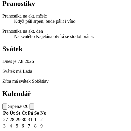
Pranostiky
Pranostika na akt. měsíc
Když pálí srpen, bude pálit i víno.
Pranostika na akt. den
Na svatého Kajetána otvírá se stodol brána.
Svátek
Dnes je 7.8.2026
Svátek má
Lada
Zítra má svátek
Soběslav
Kalendář
Srpen
2026
Po
Út
St
Čt
Pá
So
Ne
27
28
29
30
31
1
2
3
4
5
6
7
8
9