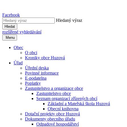
Facebook
Hledaný výraz
Hledat
rozšířené vyhledávání
Menu
Obec
O obci
Kroniky obce Huzová
Úřad
Úřední deska
Povinné informace
E-podatelna
Poplatky
Zastupitelstvo a organizace obce
Zastupitelstvo obce
Seznam organizací zřízených obcí
Základní a Mateřská škola Huzová
Obecní knihovna
Dotační projekty obce Huzová
Dokumenty obecního úřadu
Odpadové hospodářství