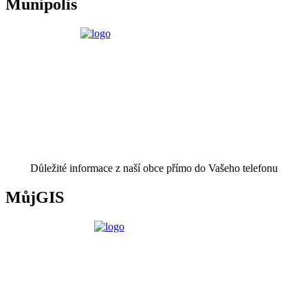
Munipolis
Důležité informace z naší obce přímo do Vašeho telefonu
MůjGIS