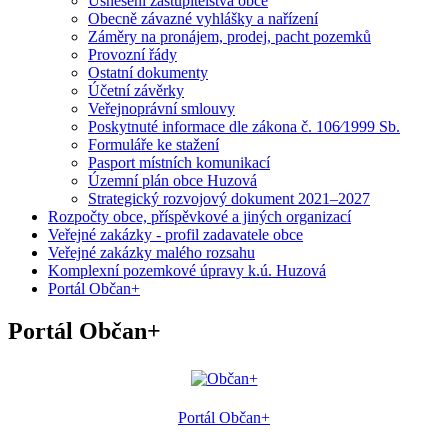
Usnesení zastupitelstva obce
Obecně závazné vyhlášky a nařízení
Záměry na pronájem, prodej, pacht pozemků
Provozní řády
Ostatní dokumenty
Účetní závěrky
Veřejnoprávní smlouvy
Poskytnuté informace dle zákona č. 106⁄1999 Sb.
Formuláře ke stažení
Pasport místních komunikací
Územní plán obce Huzová
Strategický rozvojový dokument 2021–2027
Rozpočty obce, příspěvkové a jiných organizací
Veřejné zakázky - profil zadavatele obce
Veřejné zakázky malého rozsahu
Komplexní pozemkové úpravy k.ú. Huzová
Portál Občan+
Portál Občan+
Portál Občan+