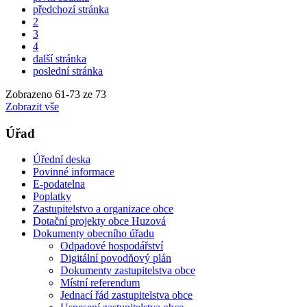
předchozí stránka
2
3
4
další stránka
poslední stránka
Zobrazeno
61
-
73
ze 73
Zobrazit vše
Úřad
Úřední deska
Povinné informace
E-podatelna
Poplatky
Zastupitelstvo a organizace obce
Dotační projekty obce Huzová
Dokumenty obecního úřadu
Odpadové hospodářství
Digitální povodňový plán
Dokumenty zastupitelstva obce
Místní referendum
Jednací řád zastupitelstva obce