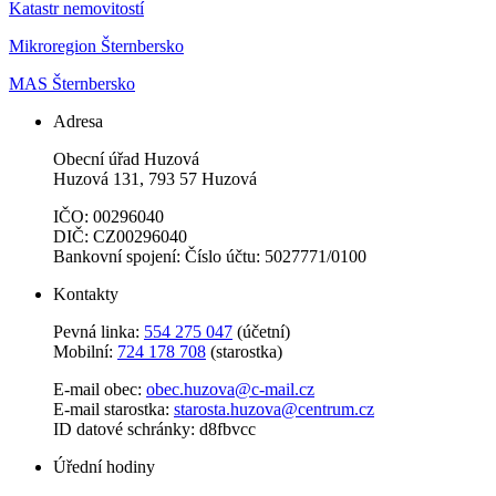
Katastr nemovitostí
Mikroregion Šternbersko
MAS Šternbersko
Adresa
Obecní úřad Huzová
Huzová 131, 793 57 Huzová
IČO: 00296040
DIČ: CZ00296040
Bankovní spojení: Číslo účtu: 5027771/0100
Kontakty
Pevná linka:
554 275 047
(účetní)
Mobilní:
724 178 708
(starostka)
E-mail obec:
obec.huzova@c-mail.cz
E-mail starostka:
starosta.huzova@centrum.cz
ID datové schránky: d8fbvcc
Úřední hodiny