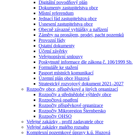
Digitální povodňový plán
Dokumenty zastupitelstva obce
Místní referendum
Jednací řád zastupitelstva obce
Usnesení zastupitelstva obce
Obecně závazné vyhlášky a nařízení
Záměry na pronájem, prodej, pacht pozemků
Provozní řády
Ostatní dokumenty
Účetní závěrky
Veřejnoprávní smlouvy
Poskytnuté informace dle zákona č. 106⁄1999 Sb.
Formuláře ke stažení
Pasport místních komunikací
Územní plán obce Huzová
Strategický rozvojový dokument 2021–2027
Rozpočty obce, příspěvkové a jiných organizací
Rozpočty a střednědobé výhledy obce
Rozpočtová opatření
Rozpočty příspěvkové organizace
Rozpočty Mikroregion Šternbersko
Rozpočty OHSO
Veřejné zakázky - profil zadavatele obce
Veřejné zakázky malého rozsahu
Komplexní pozemkové úpravy k.ú. Huzová