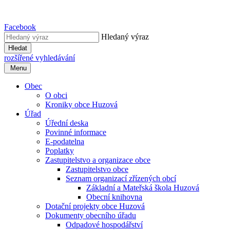
Facebook
Hledaný výraz
Hledat
rozšířené vyhledávání
Menu
Obec
O obci
Kroniky obce Huzová
Úřad
Úřední deska
Povinné informace
E-podatelna
Poplatky
Zastupitelstvo a organizace obce
Zastupitelstvo obce
Seznam organizací zřízených obcí
Základní a Mateřská škola Huzová
Obecní knihovna
Dotační projekty obce Huzová
Dokumenty obecního úřadu
Odpadové hospodářství