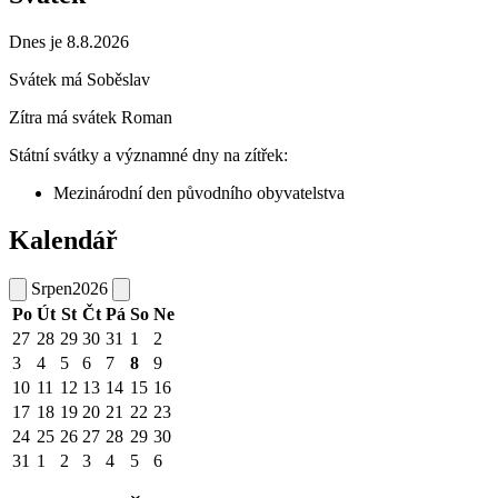
Dnes je 8.8.2026
Svátek má
Soběslav
Zítra má svátek
Roman
Státní svátky a významné dny na zítřek:
Mezinárodní den původního obyvatelstva
Kalendář
Srpen
2026
Po
Út
St
Čt
Pá
So
Ne
27
28
29
30
31
1
2
3
4
5
6
7
8
9
10
11
12
13
14
15
16
17
18
19
20
21
22
23
24
25
26
27
28
29
30
31
1
2
3
4
5
6