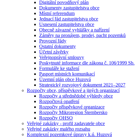
Digitální povodňový plán
Dokumenty zastupitelstva obce
Místní referendum
Jednací řád zastupitelstva obce
Usnesení zastupitelstva obce
Obecně závazné vyhlášky a nařízení
Záměry na pronájem, prodej, pacht pozemků
Provozní řády
Ostatní dokumenty
Účetní závěrky
Veřejnoprávní smlouvy
Poskytnuté informace dle zákona č. 106⁄1999 Sb.
Formuláře ke stažení
Pasport místních komunikací
Územní plán obce Huzová
Strategický rozvojový dokument 2021–2027
Rozpočty obce, příspěvkové a jiných organizací
Rozpočty a střednědobé výhledy obce
Rozpočtová opatření
Rozpočty příspěvkové organizace
Rozpočty Mikroregion Šternbersko
Rozpočty OHSO
Veřejné zakázky - profil zadavatele obce
Veřejné zakázky malého rozsahu
Komplexní pozemkové úpravy k.ú. Huzová