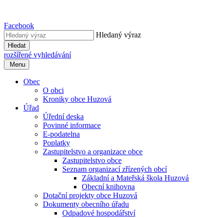
Facebook
Hledaný výraz
Hledat
rozšířené vyhledávání
Menu
Obec
O obci
Kroniky obce Huzová
Úřad
Úřední deska
Povinné informace
E-podatelna
Poplatky
Zastupitelstvo a organizace obce
Zastupitelstvo obce
Seznam organizací zřízených obcí
Základní a Mateřská škola Huzová
Obecní knihovna
Dotační projekty obce Huzová
Dokumenty obecního úřadu
Odpadové hospodářství