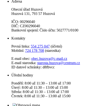
Adresa
Obecní úřad Huzová
Huzová 131, 793 57 Huzová
IČO: 00296040
DIČ: CZ00296040
Bankovní spojení: Číslo účtu: 5027771/0100
Kontakty
Pevná linka:
554 275 047
(účetní)
Mobilní:
724 178 708
(starostka)
E-mail obec:
obec.huzova@c-mail.cz
E-mail starostka:
starosta.huzova@centrum.cz
ID datové schránky: d8fbvcc
Úřední hodiny
Pondělí: 8:00 až 11:30 – 13:00 až 17:00
Úterý: 8:00 až 11:30 – 13:00 až 15:00
Středa: 8:00 až 11:30 – 13:00 až 17:00
Čtvrtek: 8:00 až 11:30 – 13:00 až 15:00