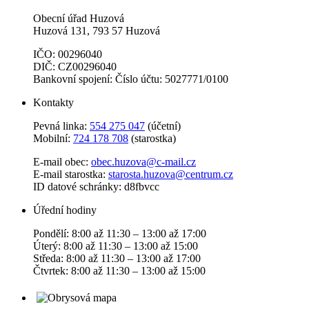
Obecní úřad Huzová
Huzová 131, 793 57 Huzová
IČO: 00296040
DIČ: CZ00296040
Bankovní spojení: Číslo účtu: 5027771/0100
Kontakty
Pevná linka:
554 275 047
(účetní)
Mobilní:
724 178 708
(starostka)
E-mail obec:
obec.huzova@c-mail.cz
E-mail starostka:
starosta.huzova@centrum.cz
ID datové schránky: d8fbvcc
Úřední hodiny
Pondělí: 8:00 až 11:30 – 13:00 až 17:00
Úterý: 8:00 až 11:30 – 13:00 až 15:00
Středa: 8:00 až 11:30 – 13:00 až 17:00
Čtvrtek: 8:00 až 11:30 – 13:00 až 15:00