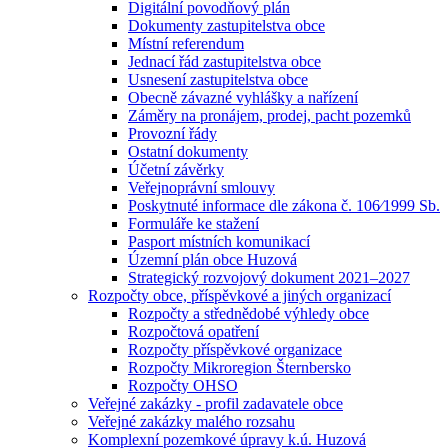
Digitální povodňový plán
Dokumenty zastupitelstva obce
Místní referendum
Jednací řád zastupitelstva obce
Usnesení zastupitelstva obce
Obecně závazné vyhlášky a nařízení
Záměry na pronájem, prodej, pacht pozemků
Provozní řády
Ostatní dokumenty
Účetní závěrky
Veřejnoprávní smlouvy
Poskytnuté informace dle zákona č. 106⁄1999 Sb.
Formuláře ke stažení
Pasport místních komunikací
Územní plán obce Huzová
Strategický rozvojový dokument 2021–2027
Rozpočty obce, příspěvkové a jiných organizací
Rozpočty a střednědobé výhledy obce
Rozpočtová opatření
Rozpočty příspěvkové organizace
Rozpočty Mikroregion Šternbersko
Rozpočty OHSO
Veřejné zakázky - profil zadavatele obce
Veřejné zakázky malého rozsahu
Komplexní pozemkové úpravy k.ú. Huzová