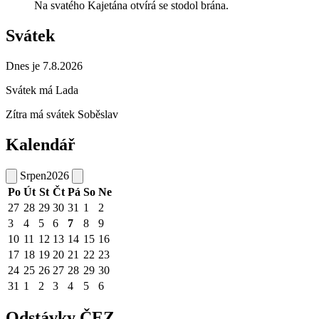
Na svatého Kajetána otvírá se stodol brána.
Svátek
Dnes je 7.8.2026
Svátek má
Lada
Zítra má svátek
Soběslav
Kalendář
Srpen
2026
Po
Út
St
Čt
Pá
So
Ne
27
28
29
30
31
1
2
3
4
5
6
7
8
9
10
11
12
13
14
15
16
17
18
19
20
21
22
23
24
25
26
27
28
29
30
31
1
2
3
4
5
6
Odstávky ČEZ