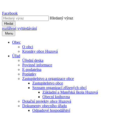
Facebook
Hledaný výraz
Hledat
rozšířené vyhledávání
Menu
Obec
O obci
Kroniky obce Huzová
Úřad
Úřední deska
Povinné informace
E-podatelna
Poplatky
Zastupitelstvo a organizace obce
Zastupitelstvo obce
Seznam organizací zřízených obcí
Základní a Mateřská škola Huzová
Obecní knihovna
Dotační projekty obce Huzová
Dokumenty obecního úřadu
Odpadové hospodářství