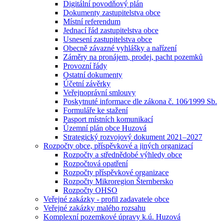
Digitální povodňový plán
Dokumenty zastupitelstva obce
Místní referendum
Jednací řád zastupitelstva obce
Usnesení zastupitelstva obce
Obecně závazné vyhlášky a nařízení
Záměry na pronájem, prodej, pacht pozemků
Provozní řády
Ostatní dokumenty
Účetní závěrky
Veřejnoprávní smlouvy
Poskytnuté informace dle zákona č. 106⁄1999 Sb.
Formuláře ke stažení
Pasport místních komunikací
Územní plán obce Huzová
Strategický rozvojový dokument 2021–2027
Rozpočty obce, příspěvkové a jiných organizací
Rozpočty a střednědobé výhledy obce
Rozpočtová opatření
Rozpočty příspěvkové organizace
Rozpočty Mikroregion Šternbersko
Rozpočty OHSO
Veřejné zakázky - profil zadavatele obce
Veřejné zakázky malého rozsahu
Komplexní pozemkové úpravy k.ú. Huzová