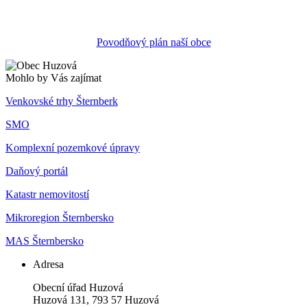
Povodňový plán naší obce
Mohlo by Vás zajímat
Venkovské trhy Šternberk
SMO
Komplexní pozemkové úpravy
Daňový portál
Katastr nemovitostí
Mikroregion Šternbersko
MAS Šternbersko
Adresa
Obecní úřad Huzová
Huzová 131, 793 57 Huzová