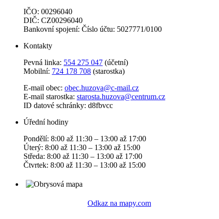
IČO: 00296040
DIČ: CZ00296040
Bankovní spojení: Číslo účtu: 5027771/0100
Kontakty
Pevná linka:
554 275 047
(účetní)
Mobilní:
724 178 708
(starostka)
E-mail obec:
obec.huzova@c-mail.cz
E-mail starostka:
starosta.huzova@centrum.cz
ID datové schránky: d8fbvcc
Úřední hodiny
Pondělí: 8:00 až 11:30 – 13:00 až 17:00
Úterý: 8:00 až 11:30 – 13:00 až 15:00
Středa: 8:00 až 11:30 – 13:00 až 17:00
Čtvrtek: 8:00 až 11:30 – 13:00 až 15:00
Odkaz na mapy.com