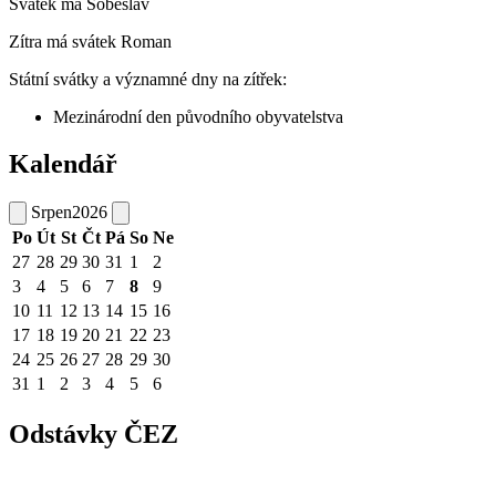
Svátek má
Soběslav
Zítra má svátek
Roman
Státní svátky a významné dny na zítřek:
Mezinárodní den původního obyvatelstva
Kalendář
Srpen
2026
Po
Út
St
Čt
Pá
So
Ne
27
28
29
30
31
1
2
3
4
5
6
7
8
9
10
11
12
13
14
15
16
17
18
19
20
21
22
23
24
25
26
27
28
29
30
31
1
2
3
4
5
6
Odstávky ČEZ