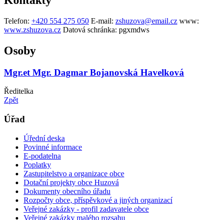
Kontakty
Telefon:
+420 554 275 050
E-mail:
zshuzova@email.cz
www:
www.zshuzova.cz
Datová schránka:
pgxmdws
Osoby
Mgr.et Mgr. Dagmar Bojanovská Havelková
Ředitelka
Zpět
Úřad
Úřední deska
Povinné informace
E-podatelna
Poplatky
Zastupitelstvo a organizace obce
Dotační projekty obce Huzová
Dokumenty obecního úřadu
Rozpočty obce, příspěvkové a jiných organizací
Veřejné zakázky - profil zadavatele obce
Veřejné zakázky malého rozsahu