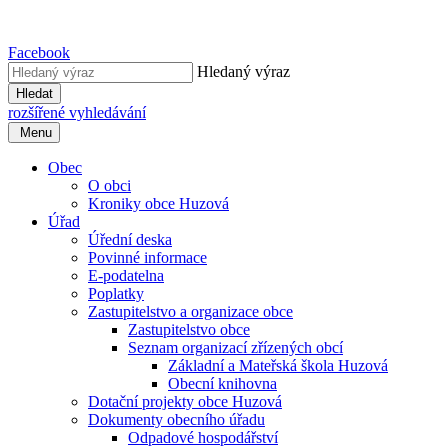
Facebook
Hledaný výraz
Hledat
rozšířené vyhledávání
Menu
Obec
O obci
Kroniky obce Huzová
Úřad
Úřední deska
Povinné informace
E-podatelna
Poplatky
Zastupitelstvo a organizace obce
Zastupitelstvo obce
Seznam organizací zřízených obcí
Základní a Mateřská škola Huzová
Obecní knihovna
Dotační projekty obce Huzová
Dokumenty obecního úřadu
Odpadové hospodářství