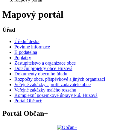
Mapový portál
Úřad
Úřední deska
Povinné informace
E-podatelna
Poplatky
Zastupitelstvo a organizace obce
Dotační projekty obce Huzová
Dokumenty obecního úřadu
Rozpočty obce, příspěvkové a jiných organizací
Veřejné zakázky - profil zadavatele obce
Veřejné zakázky malého rozsahu
Komplexní pozemkové úpravy k.ú. Huzová
Portál Občan+
Portál Občan+