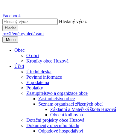
Facebook
Hledaný výraz
Hledat
rozšířené vyhledávání
Menu
Obec
O obci
Kroniky obce Huzová
Úřad
Úřední deska
Povinné informace
E-podatelna
Poplatky
Zastupitelstvo a organizace obce
Zastupitelstvo obce
Seznam organizací zřízených obcí
Základní a Mateřská škola Huzová
Obecní knihovna
Dotační projekty obce Huzová
Dokumenty obecního úřadu
Odpadové hospodářství