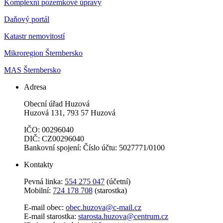
Komplexní pozemkové úpravy
Daňový portál
Katastr nemovitostí
Mikroregion Šternbersko
MAS Šternbersko
Adresa
Obecní úřad Huzová
Huzová 131, 793 57 Huzová
IČO: 00296040
DIČ: CZ00296040
Bankovní spojení: Číslo účtu: 5027771/0100
Kontakty
Pevná linka:
554 275 047
(účetní)
Mobilní:
724 178 708
(starostka)
E-mail obec:
obec.huzova@c-mail.cz
E-mail starostka:
starosta.huzova@centrum.cz