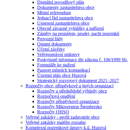
Digitální povodňový plán
Dokumenty zastupitelstva obce
Místní referendum
Jednací řád zastupitelstva obce
Usnesení zastupitelstva obce
Obecně závazné vyhlášky a nařízení
Záměry na pronájem, prodej, pacht pozemků
Provozní řády
Ostatní dokumenty
Účetní závěrky
Veřejnoprávní smlouvy
Poskytnuté informace dle zákona č. 106⁄1999 Sb.
Formuláře ke stažení
Pasport místních komunikací
Územní plán obce Huzová
Strategický rozvojový dokument 2021–2027
Rozpočty obce, příspěvkové a jiných organizací
Rozpočty a střednědobé výhledy obce
Rozpočtová opatření
Rozpočty příspěvkové organizace
Rozpočty Mikroregion Šternbersko
Rozpočty OHSO
Veřejné zakázky - profil zadavatele obce
Veřejné zakázky malého rozsahu
Komplexní pozemkové úpravy k.ú. Huzová