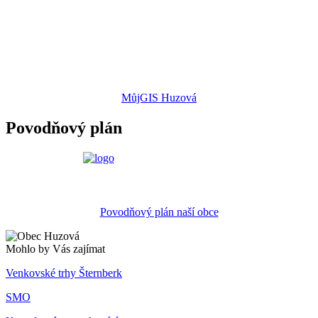
MůjGIS Huzová
Povodňový plán
Povodňový plán naší obce
Mohlo by Vás zajímat
Venkovské trhy Šternberk
SMO