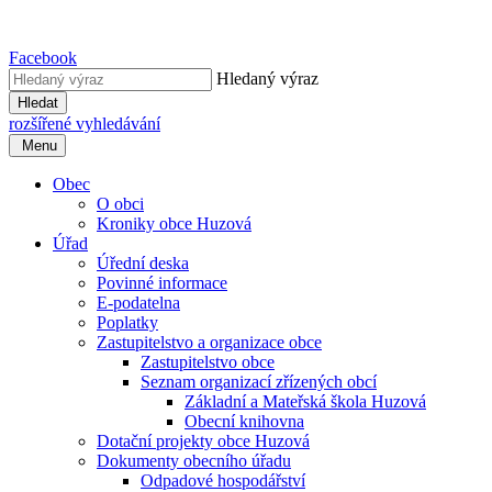
Facebook
Hledaný výraz
Hledat
rozšířené vyhledávání
Menu
Obec
O obci
Kroniky obce Huzová
Úřad
Úřední deska
Povinné informace
E-podatelna
Poplatky
Zastupitelstvo a organizace obce
Zastupitelstvo obce
Seznam organizací zřízených obcí
Základní a Mateřská škola Huzová
Obecní knihovna
Dotační projekty obce Huzová
Dokumenty obecního úřadu
Odpadové hospodářství