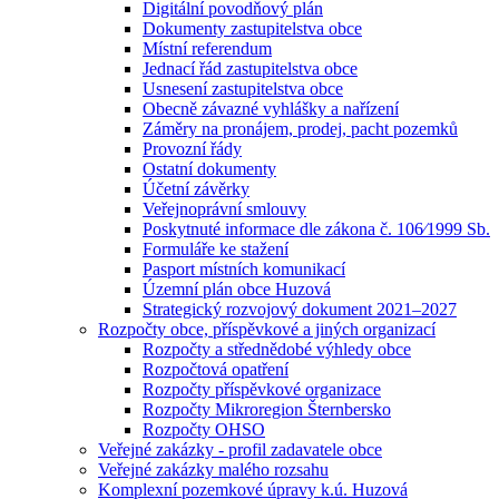
Digitální povodňový plán
Dokumenty zastupitelstva obce
Místní referendum
Jednací řád zastupitelstva obce
Usnesení zastupitelstva obce
Obecně závazné vyhlášky a nařízení
Záměry na pronájem, prodej, pacht pozemků
Provozní řády
Ostatní dokumenty
Účetní závěrky
Veřejnoprávní smlouvy
Poskytnuté informace dle zákona č. 106⁄1999 Sb.
Formuláře ke stažení
Pasport místních komunikací
Územní plán obce Huzová
Strategický rozvojový dokument 2021–2027
Rozpočty obce, příspěvkové a jiných organizací
Rozpočty a střednědobé výhledy obce
Rozpočtová opatření
Rozpočty příspěvkové organizace
Rozpočty Mikroregion Šternbersko
Rozpočty OHSO
Veřejné zakázky - profil zadavatele obce
Veřejné zakázky malého rozsahu
Komplexní pozemkové úpravy k.ú. Huzová