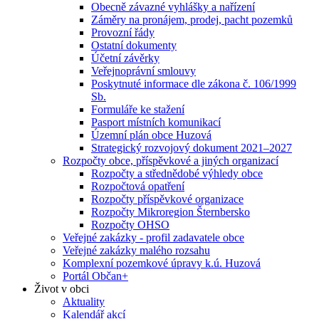
Obecně závazné vyhlášky a nařízení
Záměry na pronájem, prodej, pacht pozemků
Provozní řády
Ostatní dokumenty
Účetní závěrky
Veřejnoprávní smlouvy
Poskytnuté informace dle zákona č. 106/1999
Sb.
Formuláře ke stažení
Pasport místních komunikací
Územní plán obce Huzová
Strategický rozvojový dokument 2021–2027
Rozpočty obce, příspěvkové a jiných organizací
Rozpočty a střednědobé výhledy obce
Rozpočtová opatření
Rozpočty příspěvkové organizace
Rozpočty Mikroregion Šternbersko
Rozpočty OHSO
Veřejné zakázky - profil zadavatele obce
Veřejné zakázky malého rozsahu
Komplexní pozemkové úpravy k.ú. Huzová
Portál Občan+
Život v obci
Aktuality
Kalendář akcí