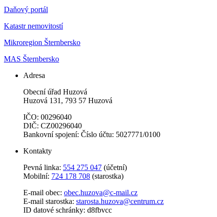
Daňový portál
Katastr nemovitostí
Mikroregion Šternbersko
MAS Šternbersko
Adresa
Obecní úřad Huzová
Huzová 131, 793 57 Huzová
IČO: 00296040
DIČ: CZ00296040
Bankovní spojení: Číslo účtu: 5027771/0100
Kontakty
Pevná linka:
554 275 047
(účetní)
Mobilní:
724 178 708
(starostka)
E-mail obec:
obec.huzova@c-mail.cz
E-mail starostka:
starosta.huzova@centrum.cz
ID datové schránky: d8fbvcc