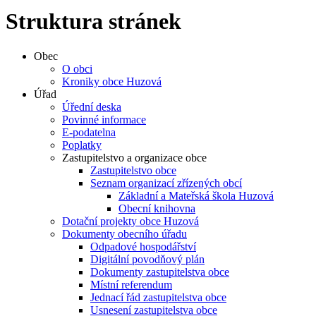
Struktura stránek
Obec
O obci
Kroniky obce Huzová
Úřad
Úřední deska
Povinné informace
E-podatelna
Poplatky
Zastupitelstvo a organizace obce
Zastupitelstvo obce
Seznam organizací zřízených obcí
Základní a Mateřská škola Huzová
Obecní knihovna
Dotační projekty obce Huzová
Dokumenty obecního úřadu
Odpadové hospodářství
Digitální povodňový plán
Dokumenty zastupitelstva obce
Místní referendum
Jednací řád zastupitelstva obce
Usnesení zastupitelstva obce