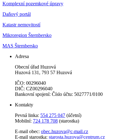
Komplexní pozemkové úpravy
Daňový portál
Katastr nemovitostí
Mikroregion Šternbersko
MAS Šternbersko
Adresa
Obecní úřad Huzová
Huzová 131, 793 57 Huzová
IČO: 00296040
DIČ: CZ00296040
Bankovní spojení: Číslo účtu: 5027771/0100
Kontakty
Pevná linka:
554 275 047
(účetní)
Mobilní:
724 178 708
(starostka)
E-mail obec:
obec.huzova@c-mail.cz
E-mail starostka:
starosta.huzova@centrum.cz