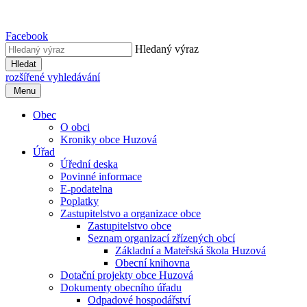
Facebook
Hledaný výraz
Hledat
rozšířené vyhledávání
Menu
Obec
O obci
Kroniky obce Huzová
Úřad
Úřední deska
Povinné informace
E-podatelna
Poplatky
Zastupitelstvo a organizace obce
Zastupitelstvo obce
Seznam organizací zřízených obcí
Základní a Mateřská škola Huzová
Obecní knihovna
Dotační projekty obce Huzová
Dokumenty obecního úřadu
Odpadové hospodářství