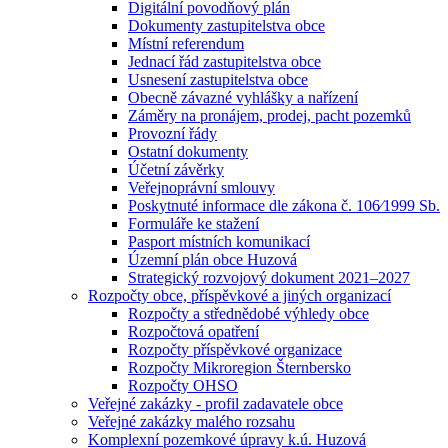
Digitální povodňový plán
Dokumenty zastupitelstva obce
Místní referendum
Jednací řád zastupitelstva obce
Usnesení zastupitelstva obce
Obecně závazné vyhlášky a nařízení
Záměry na pronájem, prodej, pacht pozemků
Provozní řády
Ostatní dokumenty
Účetní závěrky
Veřejnoprávní smlouvy
Poskytnuté informace dle zákona č. 106⁄1999 Sb.
Formuláře ke stažení
Pasport místních komunikací
Územní plán obce Huzová
Strategický rozvojový dokument 2021–2027
Rozpočty obce, příspěvkové a jiných organizací
Rozpočty a střednědobé výhledy obce
Rozpočtová opatření
Rozpočty příspěvkové organizace
Rozpočty Mikroregion Šternbersko
Rozpočty OHSO
Veřejné zakázky - profil zadavatele obce
Veřejné zakázky malého rozsahu
Komplexní pozemkové úpravy k.ú. Huzová