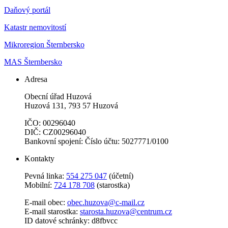
Daňový portál
Katastr nemovitostí
Mikroregion Šternbersko
MAS Šternbersko
Adresa
Obecní úřad Huzová
Huzová 131, 793 57 Huzová
IČO: 00296040
DIČ: CZ00296040
Bankovní spojení: Číslo účtu: 5027771/0100
Kontakty
Pevná linka:
554 275 047
(účetní)
Mobilní:
724 178 708
(starostka)
E-mail obec:
obec.huzova@c-mail.cz
E-mail starostka:
starosta.huzova@centrum.cz
ID datové schránky: d8fbvcc