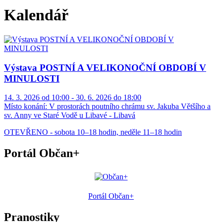
Kalendář
Výstava POSTNÍ A VELIKONOČNÍ OBDOBÍ V
MINULOSTI
14. 3. 2026 od 10:00 - 30. 6. 2026 do 18:00
Místo konání:
V prostorách poutního chrámu sv. Jakuba Většího a
sv. Anny ve Staré Vodě u Libavé - Libavá
OTEVŘENO - sobota 10–18 hodin, neděle 11–18 hodin
Portál Občan+
Portál Občan+
Pranostiky