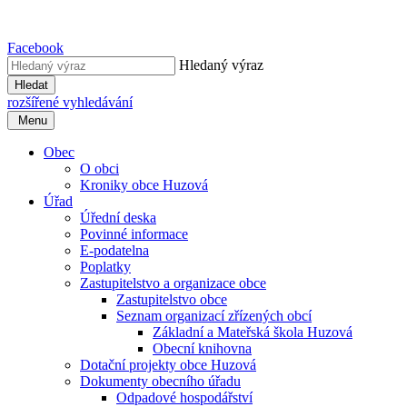
Facebook
Hledaný výraz
Hledat
rozšířené vyhledávání
Menu
Obec
O obci
Kroniky obce Huzová
Úřad
Úřední deska
Povinné informace
E-podatelna
Poplatky
Zastupitelstvo a organizace obce
Zastupitelstvo obce
Seznam organizací zřízených obcí
Základní a Mateřská škola Huzová
Obecní knihovna
Dotační projekty obce Huzová
Dokumenty obecního úřadu
Odpadové hospodářství