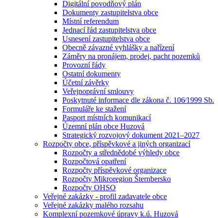
Digitální povodňový plán
Dokumenty zastupitelstva obce
Místní referendum
Jednací řád zastupitelstva obce
Usnesení zastupitelstva obce
Obecně závazné vyhlášky a nařízení
Záměry na pronájem, prodej, pacht pozemků
Provozní řády
Ostatní dokumenty
Účetní závěrky
Veřejnoprávní smlouvy
Poskytnuté informace dle zákona č. 106⁄1999 Sb.
Formuláře ke stažení
Pasport místních komunikací
Územní plán obce Huzová
Strategický rozvojový dokument 2021–2027
Rozpočty obce, příspěvkové a jiných organizací
Rozpočty a střednědobé výhledy obce
Rozpočtová opatření
Rozpočty příspěvkové organizace
Rozpočty Mikroregion Šternbersko
Rozpočty OHSO
Veřejné zakázky - profil zadavatele obce
Veřejné zakázky malého rozsahu
Komplexní pozemkové úpravy k.ú. Huzová