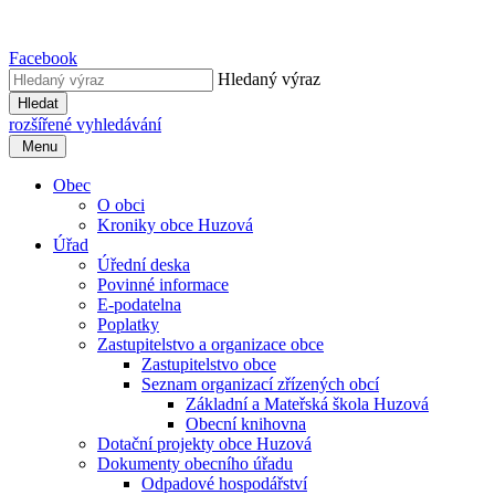
Facebook
Hledaný výraz
Hledat
rozšířené vyhledávání
Menu
Obec
O obci
Kroniky obce Huzová
Úřad
Úřední deska
Povinné informace
E-podatelna
Poplatky
Zastupitelstvo a organizace obce
Zastupitelstvo obce
Seznam organizací zřízených obcí
Základní a Mateřská škola Huzová
Obecní knihovna
Dotační projekty obce Huzová
Dokumenty obecního úřadu
Odpadové hospodářství