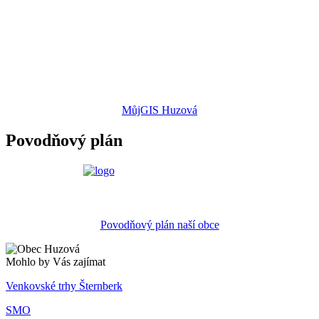
MůjGIS Huzová
Povodňový plán
Povodňový plán naší obce
Mohlo by Vás zajímat
Venkovské trhy Šternberk
SMO