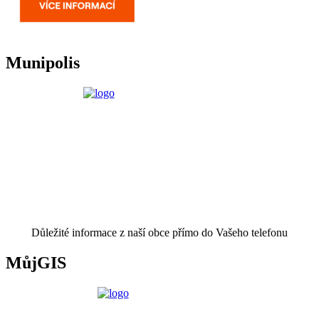
Munipolis
Důležité informace z naší obce přímo do Vašeho telefonu
MůjGIS