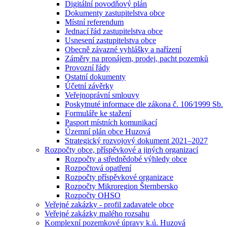
Digitální povodňový plán
Dokumenty zastupitelstva obce
Místní referendum
Jednací řád zastupitelstva obce
Usnesení zastupitelstva obce
Obecně závazné vyhlášky a nařízení
Záměry na pronájem, prodej, pacht pozemků
Provozní řády
Ostatní dokumenty
Účetní závěrky
Veřejnoprávní smlouvy
Poskytnuté informace dle zákona č. 106⁄1999 Sb.
Formuláře ke stažení
Pasport místních komunikací
Územní plán obce Huzová
Strategický rozvojový dokument 2021–2027
Rozpočty obce, příspěvkové a jiných organizací
Rozpočty a střednědobé výhledy obce
Rozpočtová opatření
Rozpočty příspěvkové organizace
Rozpočty Mikroregion Šternbersko
Rozpočty OHSO
Veřejné zakázky - profil zadavatele obce
Veřejné zakázky malého rozsahu
Komplexní pozemkové úpravy k.ú. Huzová