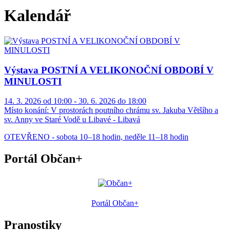
Kalendář
Výstava POSTNÍ A VELIKONOČNÍ OBDOBÍ V
MINULOSTI
14. 3. 2026 od 10:00 - 30. 6. 2026 do 18:00
Místo konání:
V prostorách poutního chrámu sv. Jakuba Většího a
sv. Anny ve Staré Vodě u Libavé - Libavá
OTEVŘENO - sobota 10–18 hodin, neděle 11–18 hodin
Portál Občan+
Portál Občan+
Pranostiky