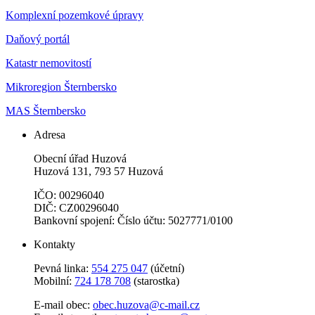
Komplexní pozemkové úpravy
Daňový portál
Katastr nemovitostí
Mikroregion Šternbersko
MAS Šternbersko
Adresa
Obecní úřad Huzová
Huzová 131, 793 57 Huzová
IČO: 00296040
DIČ: CZ00296040
Bankovní spojení: Číslo účtu: 5027771/0100
Kontakty
Pevná linka:
554 275 047
(účetní)
Mobilní:
724 178 708
(starostka)
E-mail obec:
obec.huzova@c-mail.cz