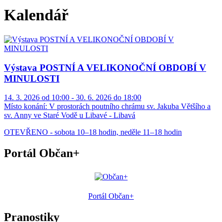
Kalendář
Výstava POSTNÍ A VELIKONOČNÍ OBDOBÍ V
MINULOSTI
14. 3. 2026 od 10:00 - 30. 6. 2026 do 18:00
Místo konání:
V prostorách poutního chrámu sv. Jakuba Většího a
sv. Anny ve Staré Vodě u Libavé - Libavá
OTEVŘENO - sobota 10–18 hodin, neděle 11–18 hodin
Portál Občan+
Portál Občan+
Pranostiky