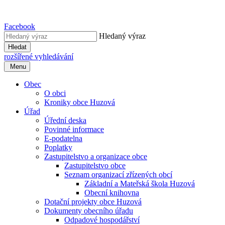
Facebook
Hledaný výraz
Hledat
rozšířené vyhledávání
Menu
Obec
O obci
Kroniky obce Huzová
Úřad
Úřední deska
Povinné informace
E-podatelna
Poplatky
Zastupitelstvo a organizace obce
Zastupitelstvo obce
Seznam organizací zřízených obcí
Základní a Mateřská škola Huzová
Obecní knihovna
Dotační projekty obce Huzová
Dokumenty obecního úřadu
Odpadové hospodářství