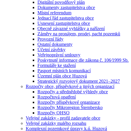
Digitální povodňový plán
Dokumenty zastupitelstva obce
Místní referendum
Jednací řád zastupitelstva obce
Usnesení zastupitelstva obce
Obecně závazné vyhlášky a nařízení
Záměry na pronájem, prodej, pacht pozemků
Provozní řády
Ostatní dokumenty
Účetní závěrky
Veřejnoprávní smlouvy
Poskytnuté informace dle zákona č. 106⁄1999 Sb.
Formuláře ke stažení
Pasport místních komunikací
Územní plán obce Huzová
Strategický rozvojový dokument 2021–2027
Rozpočty obce, příspěvkové a jiných organizací
Rozpočty a střednědobé výhledy obce
Rozpočtová opatření
Rozpočty příspěvkové organizace
Rozpočty Mikroregion Šternbersko
Rozpočty OHSO
Veřejné zakázky - profil zadavatele obce
Veřejné zakázky malého rozsahu
Komplexní pozemkové úpravy k.ú. Huzová