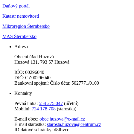
Daňový portál
Katastr nemovitostí
Mikroregion Šternbersko
MAS Šternbersko
Adresa
Obecní úřad Huzová
Huzová 131, 793 57 Huzová
IČO: 00296040
DIČ: CZ00296040
Bankovní spojení: Číslo účtu: 5027771/0100
Kontakty
Pevná linka:
554 275 047
(účetní)
Mobilní:
724 178 708
(starostka)
E-mail obec:
obec.huzova@c-mail.cz
E-mail starostka:
starosta.huzova@centrum.cz
ID datové schránky: d8fbvcc