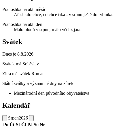
Pranostika na akt. měsíc
Ať si kdo chce, co chce říká - v srpnu ještě do rybníka.
Pranostika na akt. den
Málo plodů v srpnu, málo včel z jara.
Svátek
Dnes je 8.8.2026
Svátek má
Soběslav
Zítra má svátek
Roman
Státní svátky a významné dny na zítřek:
Mezinárodní den původního obyvatelstva
Kalendář
Srpen
2026
Po
Út
St
Čt
Pá
So
Ne