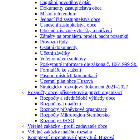
Digitální povodňový plán
Dokumenty zastupitelstva obce
Místní referendum
Jednací řád zastupitelstva obce
Usnesení zastupitelstva obce
Obecně závazné vyhlášky a nařízení
Záměry na pronájem, prodej, pacht pozemků
Provozní řády
Ostatní dokumenty
Účetní závěrky
Veřejnoprávní smlouvy
Poskytnuté informace dle zákona č. 106⁄1999 Sb.
Formuláře ke stažení
Pasport místních komunikací
Územní plán obce Huzová
Strategický rozvojový dokument 2021–2027
Rozpočty obce, příspěvkové a jiných organizací
Rozpočty a střednědobé výhledy obce
Rozpočtová opatření
Rozpočty příspěvkové organizace
Rozpočty Mikroregion Šternbersko
Rozpočty OHSO
Veřejné zakázky - profil zadavatele obce
Veřejné zakázky malého rozsahu
Komplexní pozemkové úpravy k.ú. Huzová