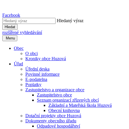
Facebook
Hledaný výraz
Hledat
rozšířené vyhledávání
Menu
Obec
O obci
Kroniky obce Huzová
Úřad
Úřední deska
Povinné informace
E-podatelna
Poplatky
Zastupitelstvo a organizace obce
Zastupitelstvo obce
Seznam organizací zřízených obcí
Základní a Mateřská škola Huzová
Obecní knihovna
Dotační projekty obce Huzová
Dokumenty obecního úřadu
Odpadové hospodářství