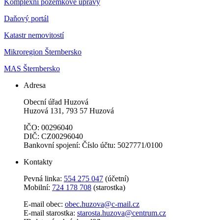
Komplexní pozemkové úpravy
Daňový portál
Katastr nemovitostí
Mikroregion Šternbersko
MAS Šternbersko
Adresa
Obecní úřad Huzová
Huzová 131, 793 57 Huzová
IČO: 00296040
DIČ: CZ00296040
Bankovní spojení: Číslo účtu: 5027771/0100
Kontakty
Pevná linka:
554 275 047
(účetní)
Mobilní:
724 178 708
(starostka)
E-mail obec:
obec.huzova@c-mail.cz
E-mail starostka:
starosta.huzova@centrum.cz