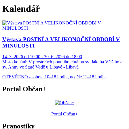
Kalendář
Výstava POSTNÍ A VELIKONOČNÍ OBDOBÍ V
MINULOSTI
14. 3. 2026 od 10:00 - 30. 6. 2026 do 18:00
Místo konání:
V prostorách poutního chrámu sv. Jakuba Většího a
sv. Anny ve Staré Vodě u Libavé - Libavá
OTEVŘENO - sobota 10–18 hodin, neděle 11–18 hodin
Portál Občan+
Portál Občan+
Pranostiky