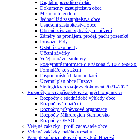
Digitální povodňový plán
Dokumenty zastupitelstva obce
Místní referendum
Jednací řád zastupitelstva obce
Usnesení zastupitelstva obce
Obecně závazné vyhlášky a nařízení
Záměry na pronájem, prodej, pacht pozemků
Provozní řády
Ostatní dokumenty
Účetní závěrky
Veřejnoprávní smlouvy
Poskytnuté informace dle zákona č. 106⁄1999 Sb.
Formuláře ke stažení
Pasport místních komunikací
Územní plán obce Huzová
Strategický rozvojový dokument 2021–2027
Rozpočty obce, příspěvkové a jiných organizací
Rozpočty a střednědobé výhledy obce
Rozpočtová opatření
Rozpočty příspěvkové organizace
Rozpočty Mikroregion Šternbersko
Rozpočty OHSO
Veřejné zakázky - profil zadavatele obce
Veřejné zakázky malého rozsahu
Komplexní pozemkové úpravy k.ú. Huzová