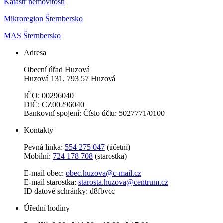
Katastr nemovitostí
Mikroregion Šternbersko
MAS Šternbersko
Adresa
Obecní úřad Huzová
Huzová 131, 793 57 Huzová
IČO: 00296040
DIČ: CZ00296040
Bankovní spojení: Číslo účtu: 5027771/0100
Kontakty
Pevná linka:
554 275 047
(účetní)
Mobilní:
724 178 708
(starostka)
E-mail obec:
obec.huzova@c-mail.cz
E-mail starostka:
starosta.huzova@centrum.cz
ID datové schránky: d8fbvcc
Úřední hodiny