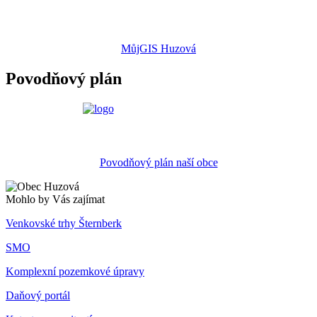
MůjGIS Huzová
Povodňový plán
Povodňový plán naší obce
Mohlo by Vás zajímat
Venkovské trhy Šternberk
SMO
Komplexní pozemkové úpravy
Daňový portál