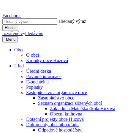
Facebook
Hledaný výraz
Hledat
rozšířené vyhledávání
Menu
Obec
O obci
Kroniky obce Huzová
Úřad
Úřední deska
Povinné informace
E-podatelna
Poplatky
Zastupitelstvo a organizace obce
Zastupitelstvo obce
Seznam organizací zřízených obcí
Základní a Mateřská škola Huzová
Obecní knihovna
Dotační projekty obce Huzová
Dokumenty obecního úřadu
Odpadové hospodářství