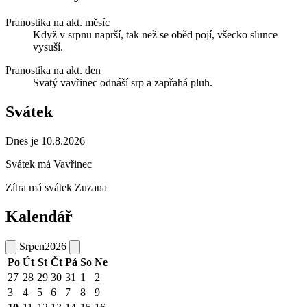
Pranostika na akt. měsíc
Když v srpnu naprší, tak než se oběd pojí, všecko slunce
vysuší.
Pranostika na akt. den
Svatý vavřinec odnáší srp a zapřahá pluh.
Svátek
Dnes je 10.8.2026
Svátek má
Vavřinec
Zítra má svátek
Zuzana
Kalendář
Srpen
2026
Po
Út
St
Čt
Pá
So
Ne
27
28
29
30
31
1
2
3
4
5
6
7
8
9