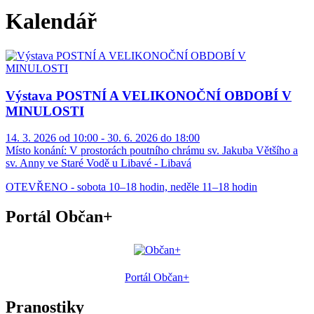
Kalendář
Výstava POSTNÍ A VELIKONOČNÍ OBDOBÍ V
MINULOSTI
14. 3. 2026 od 10:00 - 30. 6. 2026 do 18:00
Místo konání:
V prostorách poutního chrámu sv. Jakuba Většího a
sv. Anny ve Staré Vodě u Libavé - Libavá
OTEVŘENO - sobota 10–18 hodin, neděle 11–18 hodin
Portál Občan+
Portál Občan+
Pranostiky