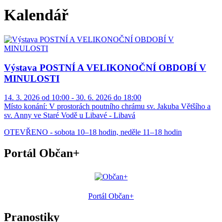
Kalendář
Výstava POSTNÍ A VELIKONOČNÍ OBDOBÍ V
MINULOSTI
14. 3. 2026 od 10:00 - 30. 6. 2026 do 18:00
Místo konání:
V prostorách poutního chrámu sv. Jakuba Většího a
sv. Anny ve Staré Vodě u Libavé - Libavá
OTEVŘENO - sobota 10–18 hodin, neděle 11–18 hodin
Portál Občan+
Portál Občan+
Pranostiky