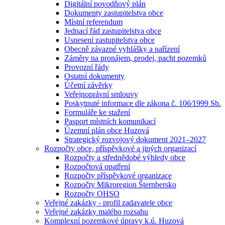
Digitální povodňový plán
Dokumenty zastupitelstva obce
Místní referendum
Jednací řád zastupitelstva obce
Usnesení zastupitelstva obce
Obecně závazné vyhlášky a nařízení
Záměry na pronájem, prodej, pacht pozemků
Provozní řády
Ostatní dokumenty
Účetní závěrky
Veřejnoprávní smlouvy
Poskytnuté informace dle zákona č. 106⁄1999 Sb.
Formuláře ke stažení
Pasport místních komunikací
Územní plán obce Huzová
Strategický rozvojový dokument 2021–2027
Rozpočty obce, příspěvkové a jiných organizací
Rozpočty a střednědobé výhledy obce
Rozpočtová opatření
Rozpočty příspěvkové organizace
Rozpočty Mikroregion Šternbersko
Rozpočty OHSO
Veřejné zakázky - profil zadavatele obce
Veřejné zakázky malého rozsahu
Komplexní pozemkové úpravy k.ú. Huzová