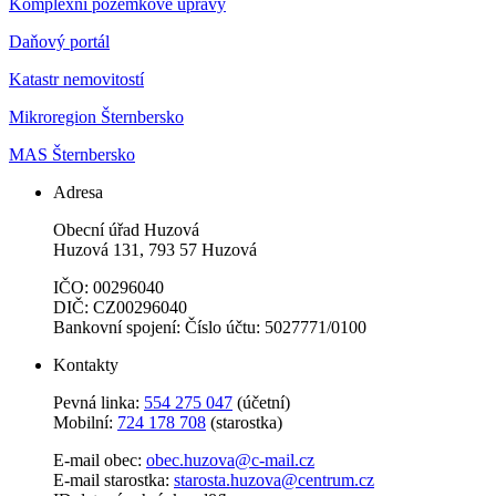
Komplexní pozemkové úpravy
Daňový portál
Katastr nemovitostí
Mikroregion Šternbersko
MAS Šternbersko
Adresa
Obecní úřad Huzová
Huzová 131, 793 57 Huzová
IČO: 00296040
DIČ: CZ00296040
Bankovní spojení: Číslo účtu: 5027771/0100
Kontakty
Pevná linka:
554 275 047
(účetní)
Mobilní:
724 178 708
(starostka)
E-mail obec:
obec.huzova@c-mail.cz
E-mail starostka:
starosta.huzova@centrum.cz