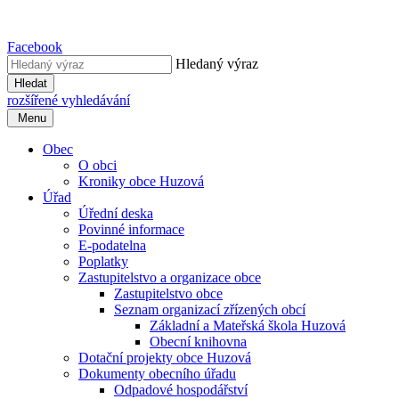
Facebook
Hledaný výraz
Hledat
rozšířené vyhledávání
Menu
Obec
O obci
Kroniky obce Huzová
Úřad
Úřední deska
Povinné informace
E-podatelna
Poplatky
Zastupitelstvo a organizace obce
Zastupitelstvo obce
Seznam organizací zřízených obcí
Základní a Mateřská škola Huzová
Obecní knihovna
Dotační projekty obce Huzová
Dokumenty obecního úřadu
Odpadové hospodářství