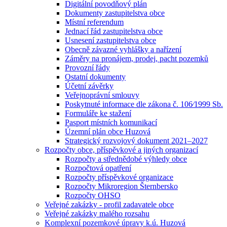
Digitální povodňový plán
Dokumenty zastupitelstva obce
Místní referendum
Jednací řád zastupitelstva obce
Usnesení zastupitelstva obce
Obecně závazné vyhlášky a nařízení
Záměry na pronájem, prodej, pacht pozemků
Provozní řády
Ostatní dokumenty
Účetní závěrky
Veřejnoprávní smlouvy
Poskytnuté informace dle zákona č. 106⁄1999 Sb.
Formuláře ke stažení
Pasport místních komunikací
Územní plán obce Huzová
Strategický rozvojový dokument 2021–2027
Rozpočty obce, příspěvkové a jiných organizací
Rozpočty a střednědobé výhledy obce
Rozpočtová opatření
Rozpočty příspěvkové organizace
Rozpočty Mikroregion Šternbersko
Rozpočty OHSO
Veřejné zakázky - profil zadavatele obce
Veřejné zakázky malého rozsahu
Komplexní pozemkové úpravy k.ú. Huzová