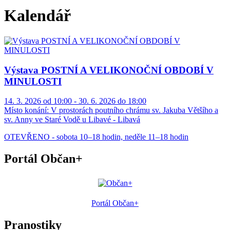
Kalendář
Výstava POSTNÍ A VELIKONOČNÍ OBDOBÍ V
MINULOSTI
14. 3. 2026 od 10:00 - 30. 6. 2026 do 18:00
Místo konání:
V prostorách poutního chrámu sv. Jakuba Většího a
sv. Anny ve Staré Vodě u Libavé - Libavá
OTEVŘENO - sobota 10–18 hodin, neděle 11–18 hodin
Portál Občan+
Portál Občan+
Pranostiky