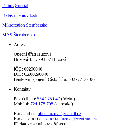
Daňový portál
Katastr nemovitostí
Mikroregion Šternbersko
MAS Šternbersko
Adresa
Obecní úřad Huzová
Huzová 131, 793 57 Huzová
IČO: 00296040
DIČ: CZ00296040
Bankovní spojení: Číslo účtu: 5027771/0100
Kontakty
Pevná linka:
554 275 047
(účetní)
Mobilní:
724 178 708
(starostka)
E-mail obec:
obec.huzova@c-mail.cz
E-mail starostka:
starosta.huzova@centrum.cz
ID datové schránky: d8fbvcc