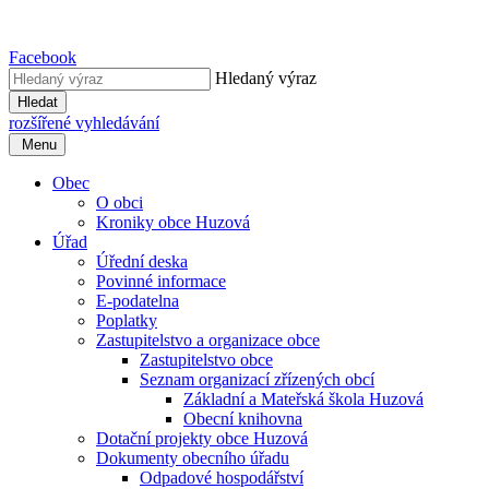
Facebook
Hledaný výraz
Hledat
rozšířené vyhledávání
Menu
Obec
O obci
Kroniky obce Huzová
Úřad
Úřední deska
Povinné informace
E-podatelna
Poplatky
Zastupitelstvo a organizace obce
Zastupitelstvo obce
Seznam organizací zřízených obcí
Základní a Mateřská škola Huzová
Obecní knihovna
Dotační projekty obce Huzová
Dokumenty obecního úřadu
Odpadové hospodářství