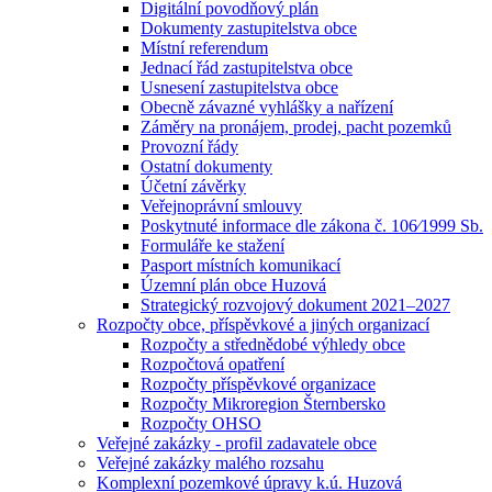
Digitální povodňový plán
Dokumenty zastupitelstva obce
Místní referendum
Jednací řád zastupitelstva obce
Usnesení zastupitelstva obce
Obecně závazné vyhlášky a nařízení
Záměry na pronájem, prodej, pacht pozemků
Provozní řády
Ostatní dokumenty
Účetní závěrky
Veřejnoprávní smlouvy
Poskytnuté informace dle zákona č. 106⁄1999 Sb.
Formuláře ke stažení
Pasport místních komunikací
Územní plán obce Huzová
Strategický rozvojový dokument 2021–2027
Rozpočty obce, příspěvkové a jiných organizací
Rozpočty a střednědobé výhledy obce
Rozpočtová opatření
Rozpočty příspěvkové organizace
Rozpočty Mikroregion Šternbersko
Rozpočty OHSO
Veřejné zakázky - profil zadavatele obce
Veřejné zakázky malého rozsahu
Komplexní pozemkové úpravy k.ú. Huzová