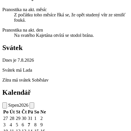
Pranostika na akt. měsíc
Z počátku toho měsíce říká se, že opět studený vítr ze strnišť
fouká.
Pranostika na akt. den
Na svatého Kajetána otvírá se stodol brána.
Svátek
Dnes je 7.8.2026
Svátek má
Lada
Zítra má svátek
Soběslav
Kalendář
Srpen
2026
Po
Út
St
Čt
Pá
So
Ne
27
28
29
30
31
1
2
3
4
5
6
7
8
9