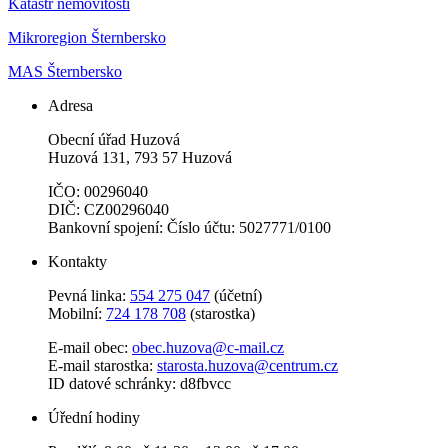
Katastr nemovitostí
Mikroregion Šternbersko
MAS Šternbersko
Adresa
Obecní úřad Huzová
Huzová 131, 793 57 Huzová
IČO: 00296040
DIČ: CZ00296040
Bankovní spojení: Číslo účtu: 5027771/0100
Kontakty
Pevná linka:
554 275 047
(účetní)
Mobilní:
724 178 708
(starostka)
E-mail obec:
obec.huzova@c-mail.cz
E-mail starostka:
starosta.huzova@centrum.cz
ID datové schránky: d8fbvcc
Úřední hodiny