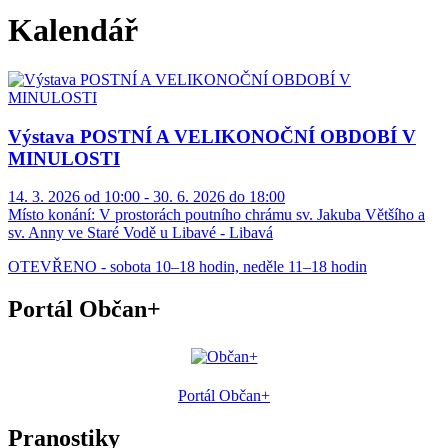
Kalendář
Výstava POSTNÍ A VELIKONOČNÍ OBDOBÍ V
MINULOSTI
14. 3. 2026 od 10:00 - 30. 6. 2026 do 18:00
Místo konání:
V prostorách poutního chrámu sv. Jakuba Většího a
sv. Anny ve Staré Vodě u Libavé - Libavá
OTEVŘENO - sobota 10–18 hodin, neděle 11–18 hodin
Portál Občan+
Portál Občan+
Pranostiky