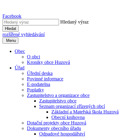
Facebook
Hledaný výraz
Hledat
rozšířené vyhledávání
Menu
Obec
O obci
Kroniky obce Huzová
Úřad
Úřední deska
Povinné informace
E-podatelna
Poplatky
Zastupitelstvo a organizace obce
Zastupitelstvo obce
Seznam organizací zřízených obcí
Základní a Mateřská škola Huzová
Obecní knihovna
Dotační projekty obce Huzová
Dokumenty obecního úřadu
Odpadové hospodářství