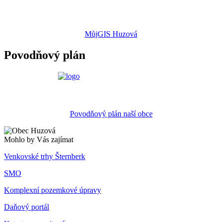
MůjGIS Huzová
Povodňový plán
Povodňový plán naší obce
Mohlo by Vás zajímat
Venkovské trhy Šternberk
SMO
Komplexní pozemkové úpravy
Daňový portál