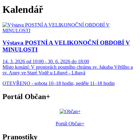
Kalendář
Výstava POSTNÍ A VELIKONOČNÍ OBDOBÍ V
MINULOSTI
14. 3. 2026 od 10:00 - 30. 6. 2026 do 18:00
Místo konání:
V prostorách poutního chrámu sv. Jakuba Většího a
sv. Anny ve Staré Vodě u Libavé - Libavá
OTEVŘENO - sobota 10–18 hodin, neděle 11–18 hodin
Portál Občan+
Portál Občan+
Pranostiky