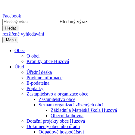
Facebook
Hledaný výraz
Hledat
rozšířené vyhledávání
Menu
Obec
O obci
Kroniky obce Huzová
Úřad
Úřední deska
Povinné informace
E-podatelna
Poplatky
Zastupitelstvo a organizace obce
Zastupitelstvo obce
Seznam organizací zřízených obcí
Základní a Mateřská škola Huzová
Obecní knihovna
Dotační projekty obce Huzová
Dokumenty obecního úřadu
Odpadové hospodářství