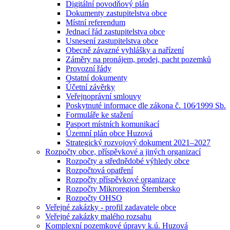
Digitální povodňový plán
Dokumenty zastupitelstva obce
Místní referendum
Jednací řád zastupitelstva obce
Usnesení zastupitelstva obce
Obecně závazné vyhlášky a nařízení
Záměry na pronájem, prodej, pacht pozemků
Provozní řády
Ostatní dokumenty
Účetní závěrky
Veřejnoprávní smlouvy
Poskytnuté informace dle zákona č. 106⁄1999 Sb.
Formuláře ke stažení
Pasport místních komunikací
Územní plán obce Huzová
Strategický rozvojový dokument 2021–2027
Rozpočty obce, příspěvkové a jiných organizací
Rozpočty a střednědobé výhledy obce
Rozpočtová opatření
Rozpočty příspěvkové organizace
Rozpočty Mikroregion Šternbersko
Rozpočty OHSO
Veřejné zakázky - profil zadavatele obce
Veřejné zakázky malého rozsahu
Komplexní pozemkové úpravy k.ú. Huzová