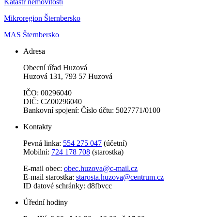
Katastr nemovitostí
Mikroregion Šternbersko
MAS Šternbersko
Adresa
Obecní úřad Huzová
Huzová 131, 793 57 Huzová
IČO: 00296040
DIČ: CZ00296040
Bankovní spojení: Číslo účtu: 5027771/0100
Kontakty
Pevná linka:
554 275 047
(účetní)
Mobilní:
724 178 708
(starostka)
E-mail obec:
obec.huzova@c-mail.cz
E-mail starostka:
starosta.huzova@centrum.cz
ID datové schránky: d8fbvcc
Úřední hodiny