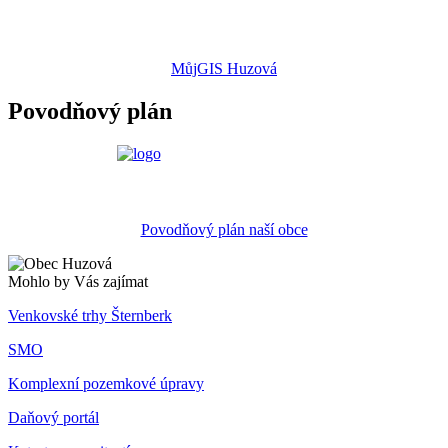
MůjGIS Huzová
Povodňový plán
Povodňový plán naší obce
Mohlo by Vás zajímat
Venkovské trhy Šternberk
SMO
Komplexní pozemkové úpravy
Daňový portál