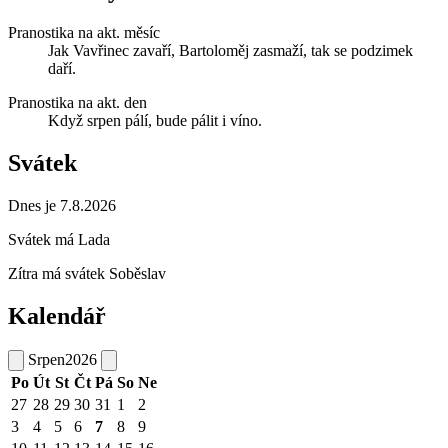
Pranostika na akt. měsíc
Jak Vavřinec zavaří, Bartoloměj zasmaží, tak se podzimek
daří.
Pranostika na akt. den
Když srpen pálí, bude pálit i víno.
Svátek
Dnes je 7.8.2026
Svátek má
Lada
Zítra má svátek
Soběslav
Kalendář
Srpen
2026
Po
Út
St
Čt
Pá
So
Ne
27
28
29
30
31
1
2
3
4
5
6
7
8
9